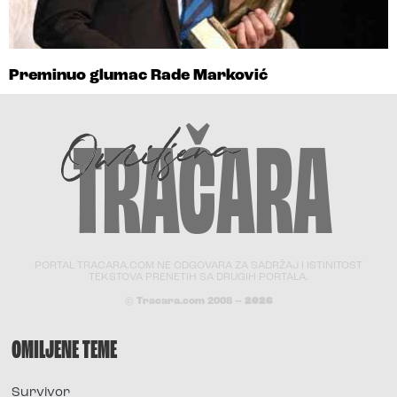
Preminuo glumac Rade Marković
PORTAL TRACARA.COM NE ODGOVARA ZA SADRŽAJ I ISTINITOST
TEKSTOVA PRENETIH SA DRUGIH PORTALA.
© Tracara.com 2008 –
2026
OMILJENE TEME
Survivor