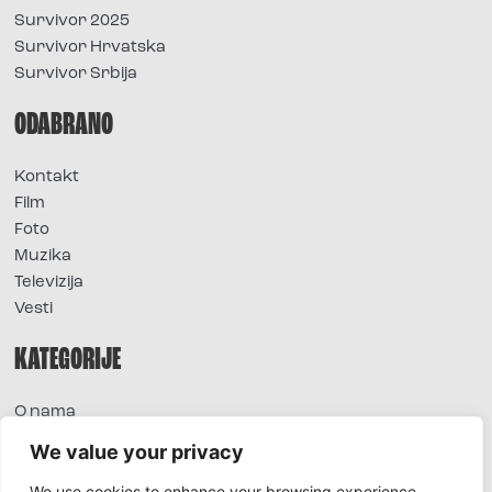
Survivor 2025
Survivor Hrvatska
Survivor Srbija
ODABRANO
Kontakt
Film
Foto
Muzika
Televizija
Vesti
KATEGORIJE
O nama
Sve vesti
We value your privacy
Extra
We use cookies to enhance your browsing experience,
Foto