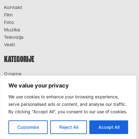
Kontakt
Film
Foto
Muzika
Televizija
Vesti
KATEGORIJE
O nama
Sve vesti
We value your privacy
Extra
We use cookies to enhance your browsing experience,
Foto
serve personalised ads or content, and analyse our traffic.
Moda
By clicking "Accept All", you consent to our use of cookies.
TV
Život
Horoskop
Customise
Reject All
Accept All