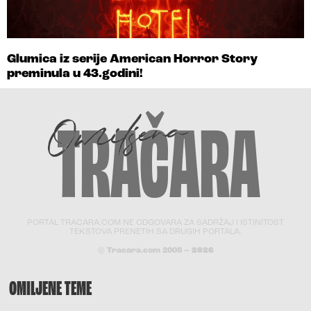
Glumica iz serije American Horror Story
preminula u 43.godini!
PORTAL TRACARA.COM NE ODGOVARA ZA SADRŽAJ I ISTINITOST
TEKSTOVA PRENETIH SA DRUGIH PORTALA.
© Tracara.com 2008 –
2026
OMILJENE TEME