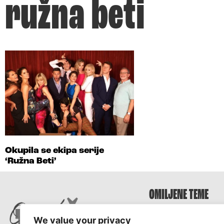
ružna beti
Okupila se ekipa serije
‘Ružna Beti’
OMILJENE TEME
Survivor
We value your privacy