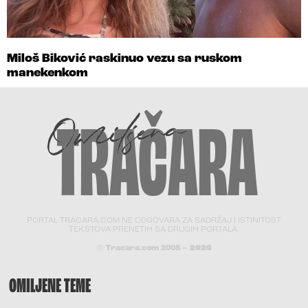
Miloš Biković raskinuo vezu sa ruskom
manekenkom
PORTAL TRACARA.COM NE ODGOVARA ZA SADRŽAJ I ISTINITOST
TEKSTOVA PRENETIH SA DRUGIH PORTALA.
© Tracara.com 2008 –
2026
OMILJENE TEME