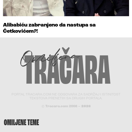
Alibabiću zabranjeno da nastupa sa
Ćetkovićem?!
PORTAL TRACARA.COM NE ODGOVARA ZA SADRŽAJ I ISTINITOST
TEKSTOVA PRENETIH SA DRUGIH PORTALA.
© Tracara.com 2008 –
2026
OMILJENE TEME