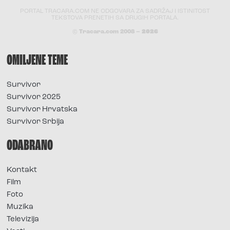
PORTAL TRACARA.COM NE ODGOVARA ZA SADRŽAJ I ISTINITOST
TEKSTOVA PRENETIH SA DRUGIH PORTALA.
© Tracara.com 2008 –
2026
OMILJENE TEME
Survivor
Survivor 2025
Survivor Hrvatska
Survivor Srbija
ODABRANO
Kontakt
Film
Foto
Muzika
Televizija