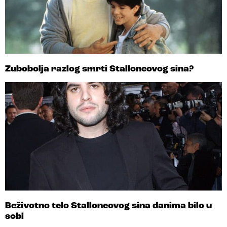
Zubobolja razlog smrti Stalloneovog sina?
Beživotno telo Stalloneovog sina danima bilo u
sobi