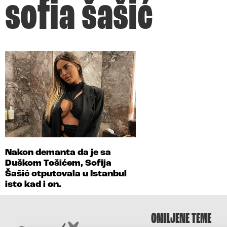
sofia šašić
Nakon demanta da je sa
Duškom Tošićem, Sofija
Šašić otputovala u Istanbul
isto kad i on.
OMILJENE TEME