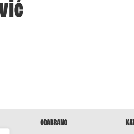
vić
ODABRANO
KA