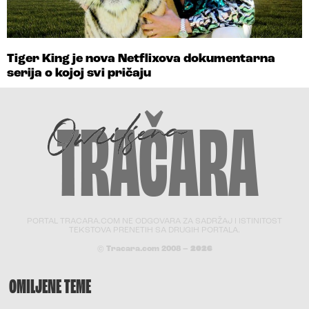
Tiger King je nova Netflixova dokumentarna
serija o kojoj svi pričaju
PORTAL TRACARA.COM NE ODGOVARA ZA SADRŽAJ I ISTINITOST
TEKSTOVA PRENETIH SA DRUGIH PORTALA.
© Tracara.com 2008 –
2026
OMILJENE TEME