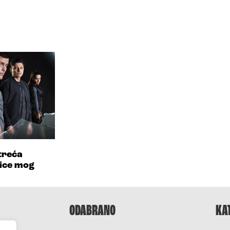
treća
bice mog
ODABRANO
KA