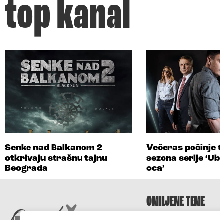
top kanal
Senke nad Balkanom 2
Večeras počinje 
otkrivaju strašnu tajnu
sezona serije ‘U
Beograda
oca’
OMILJENE TEME