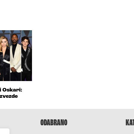
i Oskari:
 zvezde
ODABRANO
KA