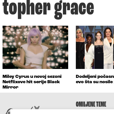
topher grace
Miley Cyrus u novoj sezoni
Dodeljeni počasn
Netflixove hit serije Black
evo šta su nosile
Mirror
OMILJENE TEME