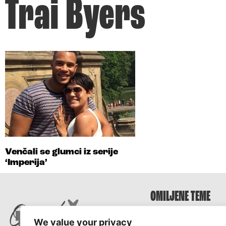
Trai Byers
Venčali se glumci iz serije
‘Imperija’
OMILJENE TEME
Survivor
We value your privacy