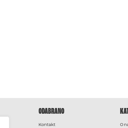
ODABRANO
KA
Kontakt
O n