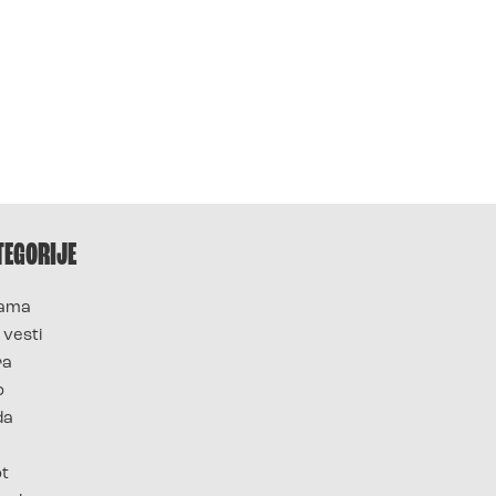
TEGORIJE
ama
 vesti
ra
o
da
ot