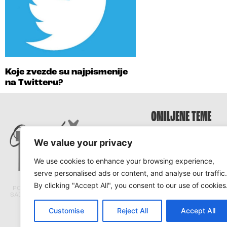
Koje zvezde su najpismenije
na Twitteru?
OMILJENE TEME
Survivor
We value your privacy
Survivor 2025
We use cookies to enhance your browsing experience,
Survivor Hrvatska
serve personalised ads or content, and analyse our traffic.
Survivor Srbija
By clicking "Accept All", you consent to our use of cookies
PORTAL TRACARA.COM NE ODGOVARA ZA
SADRŽAJ I ISTINITOST TEKSTOVA PRENETIH
SA DRUGIH PORTALA.
Customise
Reject All
Accept All
© Tracara.com 2008 –
2026