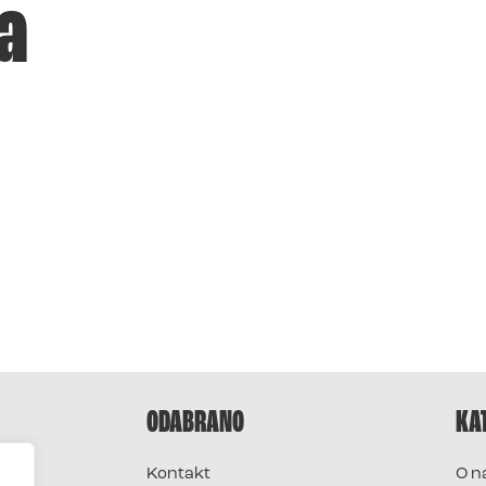
a
ODABRANO
KA
Kontakt
O n