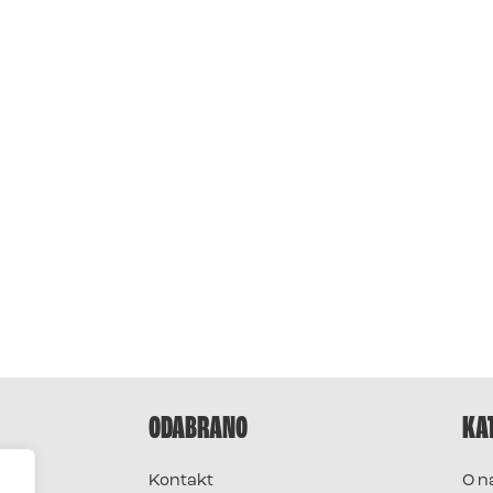
ODABRANO
KA
Kontakt
O n