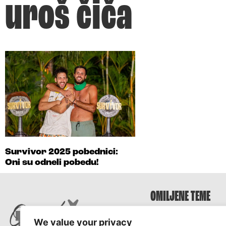
uroš čiča
Survivor 2025 pobednici:
Oni su odneli pobedu!
OMILJENE TEME
Survivor
We value your privacy