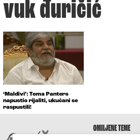
vuk đuričić
‘Maldivi’: Toma Panters
napustio rijaliti, ukućani se
raspustili!
OMILJENE TEME