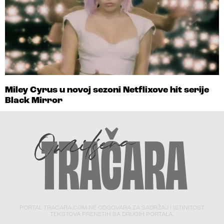
Miley Cyrus u novoj sezoni Netflixove hit serije
Black Mirror
PORTAL TRACARA.COM NE ODGOVARA ZA SADRŽAJ I ISTINITOST
TEKSTOVA PRENETIH SA DRUGIH PORTALA.