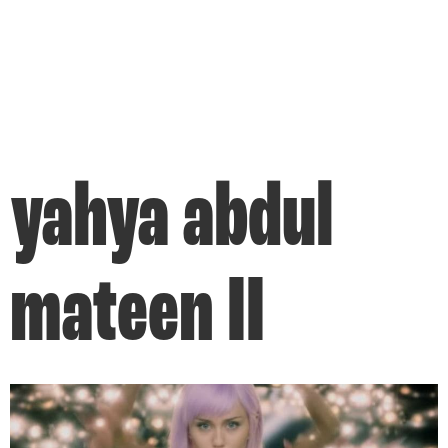
yahya abdul
mateen II