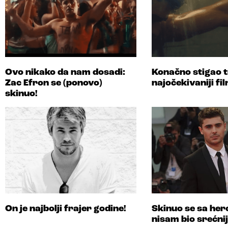
Ovo nikako da nam dosadi:
Konačno stigao t
Zac Efron se (ponovo)
najočekivaniji fi
skinuo!
On je najbolji frajer godine!
Skinuo se sa her
nisam bio srećnij