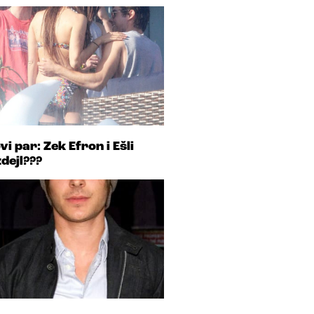
vi par: Zek Efron i Ešli
zdejl???