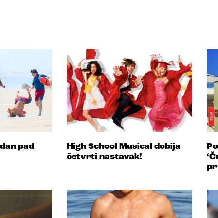
odan pad
High School Musical dobija
Po
četvrti nastavak!
‘Č
pr