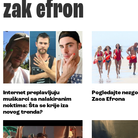
zak efron
Internet preplavljuju
Pogledajte nezg
muškarci sa nalakiranim
Zaca Efrona
noktima: Šta se krije iza
novog trenda?