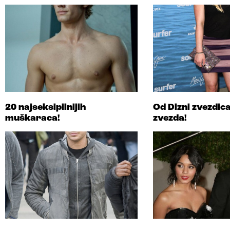
20 najseksipilnijih
Od Dizni zvezdic
muškaraca!
zvezda!