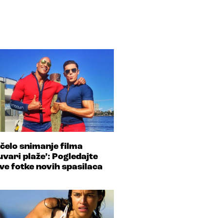
čelo snimanje filma
uvari plaže’: Pogledajte
ve fotke novih spasilaca