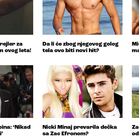
rejler za
Da li će zbog njegovog golog
Mi
lm ovog leta!
tela ovo biti novi hit?
ma
oina: ‘Nikad
Nicki Minaj prevarila dečka
Za
i’
sa Zac Efronom?
od