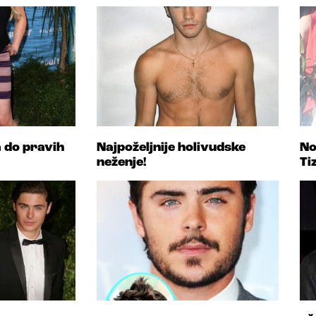
a do pravih
Najpoželjnije holivudske
No
neženje!
Ti