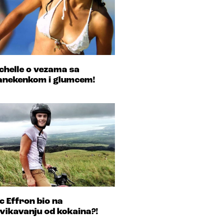
chelle o vezama sa
nekenkom i glumcem!
c Effron bio na
vikavanju od kokaina?!