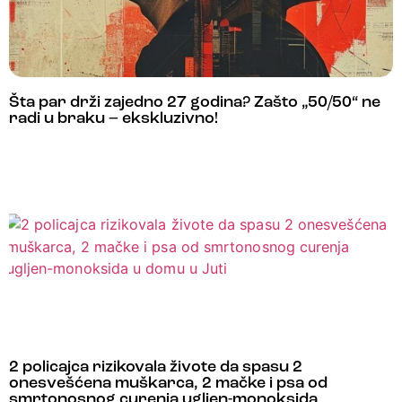
Šta par drži zajedno 27 godina? Zašto „50/50“ ne
radi u braku – ekskluzivno!
2 policajca rizikovala živote da spasu 2
onesvešćena muškarca, 2 mačke i psa od
smrtonosnog curenja ugljen-monoksida