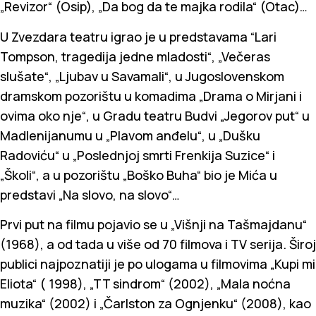
„Revizor“ (Osip), „Da bog da te majka rodila“ (Otac)…
U Zvezdara teatru igrao je u predstavama “Lari
Tompson, tragedija jedne mladosti“, „Večeras
slušate“, „Ljubav u Savamali“, u Jugoslovenskom
dramskom pozorištu u komadima „Drama o Mirjani i
ovima oko nje“, u Gradu teatru Budvi „Jegorov put“ u
Madlenijanumu u „Plavom anđelu“, u „Dušku
Radoviću“ u „Poslednjoj smrti Frenkija Suzice“ i
„Školi“, a u pozorištu „Boško Buha“ bio je Mića u
predstavi „Na slovo, na slovo“…
Prvi put na filmu pojavio se u „Višnji na Tašmajdanu“
(1968), a od tada u više od 70 filmova i TV serija. Široj
publici najpoznatiji je po ulogama u filmovima „Kupi mi
Eliota“ ( 1998), „TT sindrom“ (2002), „Mala noćna
muzika“ (2002) i „Čarlston za Ognjenku“ (2008), kao