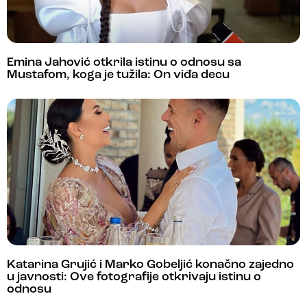
Emina Jahović otkrila istinu o odnosu sa
Mustafom, koga je tužila: On viđa decu
Katarina Grujić i Marko Gobeljić konačno zajedno
u javnosti: Ove fotografije otkrivaju istinu o
odnosu