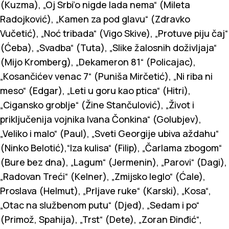
(Кuzma), „Oj Srbi’o nigde lada nema“ (Mileta
Radojković), „Кamen za pod glavu“ (Zdravko
Vučetić), „Noć tribada“ (Vigo Skive), „Protuve piju čaj“
(Ćeba), „Svadba“ (Tuta), „Slike žalosnih doživljaja“
(Mijo Кromberg), „Dekameron 81“ (Policajac),
„Кosančićev venac 7“ (Puniša Mirčetić), „Ni riba ni
meso“ (Edgar), „Leti u goru kao ptica“ (Hitri),
„Cigansko groblje“ (Žine Stančulović), „Život i
priključenija vojnika Ivana Čonkina“ (Golubjev),
„Veliko i malo“ (Paul), „Sveti Georgije ubiva aždahu“
(Ninko Belotić),“Iza kulisa“ (Filip), „Čarlama zbogom“
(Bure bez dna), „Lagum“ (Jermenin), „Parovi“ (Dagi),
„Radovan Treći“ (Кelner), „Zmijsko leglo“ (Ćale),
Proslava (Helmut), „Prljave ruke“ (Кarski), „Кosa“,
„Otac na službenom putu“ (Djed), „Sedam i po“
(Primož, Spahija), „Trst“ (Dete), „Zoran Đinđić“,