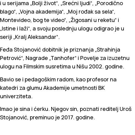
i u serijama „Bolji život“, „Srećni ljudi“, „Porodično
blago“, „Vojna akademija“, „Moj rođak sa sela“,
Montevideo, bog te video“, „Žigosani u reketu“ i
„Istine i laži“, a svoju poslednju ulogu odigrao je u
seriji „Kralj Aleksandar“.
Feđa Stojanović dobitnik je priznanja „Strahinja
Petrović“, Nagrade „Tanhofer“ i Povelje za izuzetnu
ulogu na Filmskim susretima u Nišu 2002. godine.
Bavio se i pedagoškim radom, kao profesor na
katedri za glumu Akademije umetnosti BK
univerziteta.
Imao je sina i ćerku. Njegov sin, poznati reditelj Uroš
Stojanović, preminuo je 2017. godine.