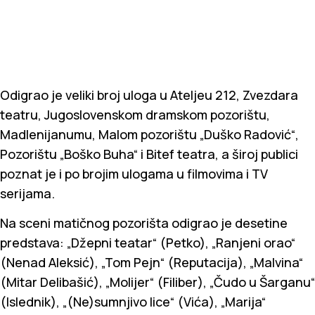
Odigrao je veliki broj uloga u Ateljeu 212, Zvezdara
teatru, Jugoslovenskom dramskom pozorištu,
Madlenijanumu, Malom pozorištu „Duško Radović“,
Pozorištu „Boško Buha“ i Bitef teatra, a široj publici
poznat je i po brojim ulogama u filmovima i TV
serijama.
Na sceni matičnog pozorišta odigrao je desetine
predstava: „Džepni teatar“ (Petko), „Ranjeni orao“
(Nenad Aleksić), „Tom Pejn“ (Reputacija), „Malvina“
(Mitar Delibašić), „Molijer“ (Filiber), „Čudo u Šarganu“
(Islednik), „(Ne)sumnjivo lice“ (Vića), „Marija“