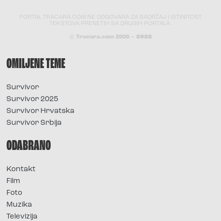
PORTAL TRACARA.COM NE ODGOVARA ZA SADRŽAJ I ISTINITOST
TEKSTOVA PRENETIH SA DRUGIH PORTALA.
© Tracara.com 2008 –
2026
OMILJENE TEME
Survivor
Survivor 2025
Survivor Hrvatska
Survivor Srbija
ODABRANO
Kontakt
Film
Foto
Muzika
Televizija