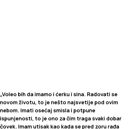
„Voleo bih da imamo i ćerku i sina. Radovati se
novom životu, to je nešto najsvetije pod ovim
nebom. Imati osećaj smisla i potpune
ispunjenosti, to je ono za čim traga svaki dobar
čovek. Imam utisak kao kada se pred zoru rađa