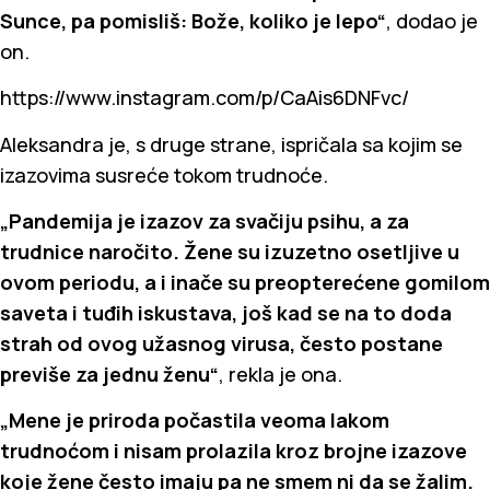
Sunce, pa pomisliš: Bože, koliko je lepo“
, dodao je
on.
https://www.instagram.com/p/CaAis6DNFvc/
Aleksandra je, s druge strane, ispričala sa kojim se
izazovima susreće tokom trudnoće.
„Pandemija je izazov za svačiju psihu, a za
trudnice naročito. Žene su izuzetno osetljive u
ovom periodu, a i inače su preopterećene gomilom
saveta i tuđih iskustava, još kad se na to doda
strah od ovog užasnog virusa, često postane
previše za jednu ženu“
, rekla je ona.
„Mene je priroda počastila veoma lakom
trudnoćom i nisam prolazila kroz brojne izazove
koje žene često imaju pa ne smem ni da se žalim.