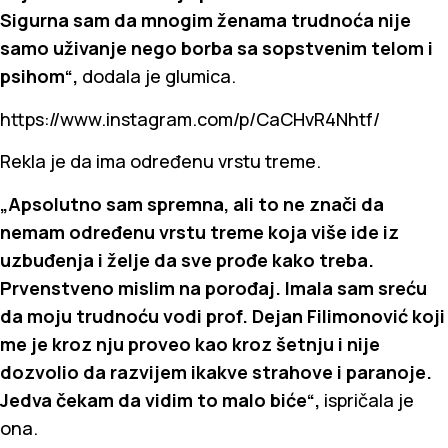
Sigurna sam da mnogim ženama trudnoća nije
samo uživanje nego borba sa sopstvenim telom i
psihom“,
dodala je glumica.
https://www.instagram.com/p/CaCHvR4Nhtf/
Rekla je da ima određenu vrstu treme.
„Apsolutno sam spremna, ali to ne znači da
nemam određenu vrstu treme koja više ide iz
uzbuđenja i želje da sve prođe kako treba.
Prvenstveno mislim na porođaj. Imala sam sreću
da moju trudnoću vodi prof. Dejan Filimonović koji
me je kroz nju proveo kao kroz šetnju i nije
dozvolio da razvijem ikakve strahove i paranoje.
Jedva čekam da vidim to malo biće“,
ispričala je
ona.