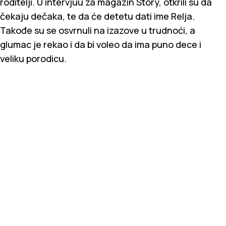
roditelji. U intervjuu za magazin Story, otkrili su da
čekaju dečaka, te da će detetu dati ime Relja.
Takođe su se osvrnuli na izazove u trudnoći, a
glumac je rekao i da bi voleo da ima puno dece i
veliku porodicu.