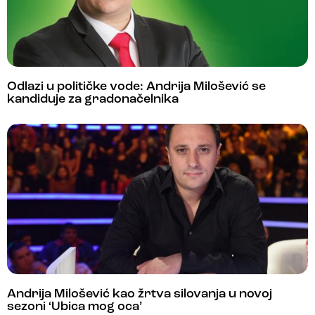
Odlazi u političke vode: Andrija Milošević se
kandiduje za gradonačelnika
Andrija Milošević kao žrtva silovanja u novoj
sezoni ‘Ubica mog oca’