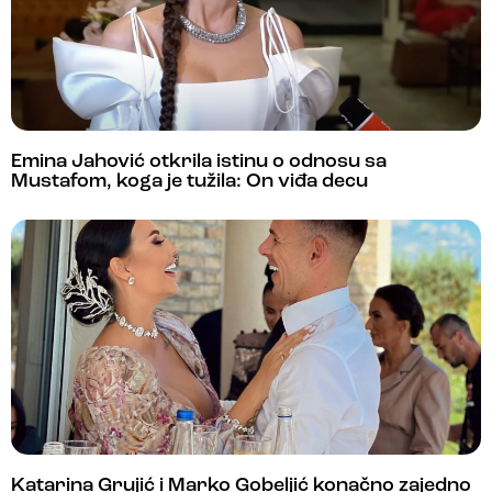
Emina Jahović otkrila istinu o odnosu sa
Mustafom, koga je tužila: On viđa decu
Katarina Grujić i Marko Gobeljić konačno zajedno