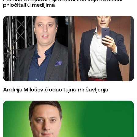
priočitali u medijima
Andrija Milošević odao tajnu mršavljenja