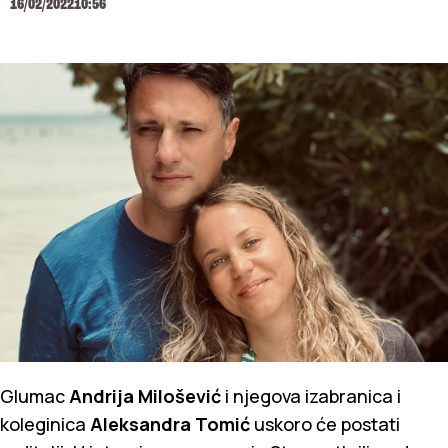
16/02/2022
10:56
Glumac
Andrija Milošević
i njegova izabranica i
koleginica
Aleksandra Tomić
uskoro će postati