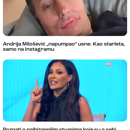
Andrija Milošević „napumpao“ usne: Kao starleta,
samo na Instagramu
Poznati o najbizarnijim stvarima koje su o sebi