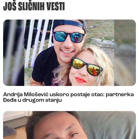
JOŠ SLIČNIH VESTI
Andrija Milošević uskoro postaje otac: partnerka
Đeđa u drugom stanju