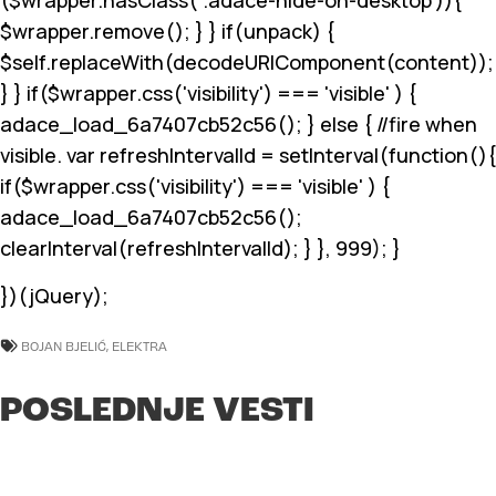
($wrapper.hasClass('.adace-hide-on-desktop')){
$wrapper.remove(); } } if(unpack) {
$self.replaceWith(decodeURIComponent(content));
} } if($wrapper.css('visibility') === 'visible' ) {
adace_load_6a7407cb52c56(); } else { //fire when
visible. var refreshIntervalId = setInterval(function(){
if($wrapper.css('visibility') === 'visible' ) {
adace_load_6a7407cb52c56();
clearInterval(refreshIntervalId); } }, 999); }
})(jQuery);
BOJAN BJELIĆ
,
ELEKTRA
POSLEDNJE VESTI