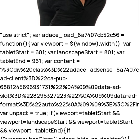
"use strict"; var adace_load_6a7407cb52c56 =
function(){ var viewport = $(window).width(); var
tabletStart = 601; var landscapeStart = 801; var
tabletEnd = 961; var content =
'%3Cdiv%20class%3D%22adace_adsense_6a7407
ad-client%3D%22ca-pub-
6881245696931731%22%0A%09%09data-ad-
slot%3D%228296327223%22%0A%09%09data-ad-
format%3D%22auto%22%0A%09%09%3E%3C%2Fin
var unpack = true; if(viewport
=tabletStart &&
viewport
=landscapeStart && viewport
=tabletStart
&& viewport
=tabletEnd){ if