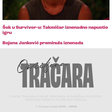
Šok u Survivor-u: Takmičar iznenadno napustio
igru
Bojana Janković preminula iznenada
PORTAL TRACARA.COM NE ODGOVARA ZA SADRŽAJ I ISTINITOST
TEKSTOVA PRENETIH SA DRUGIH PORTALA.
© Tracara.com 2008 –
2026