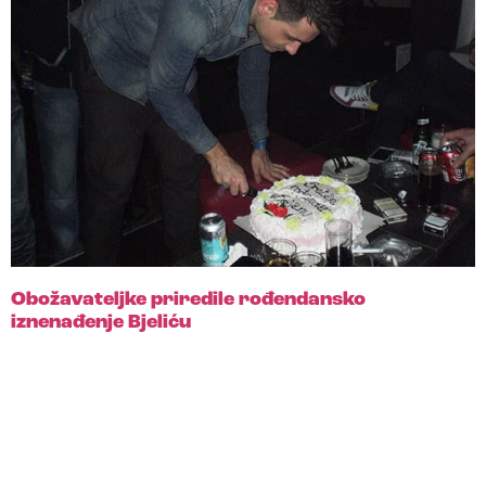
Obožavateljke priredile rođendansko
iznenađenje Bjeliću