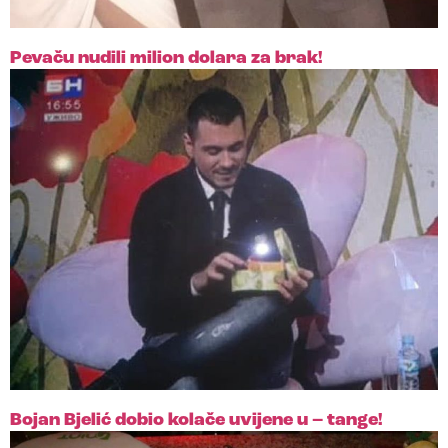
Pevaču nudili milion dolara za brak!
Bojan Bjelić dobio kolače uvijene u – tange!