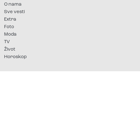
O nama
Sve vesti
Extra
Foto
Moda
TV
Život
Horoskop