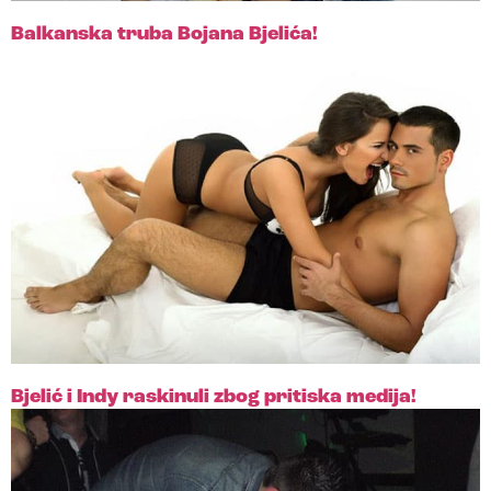
Balkanska truba Bojana Bjelića!
Bjelić i Indy raskinuli zbog pritiska medija!