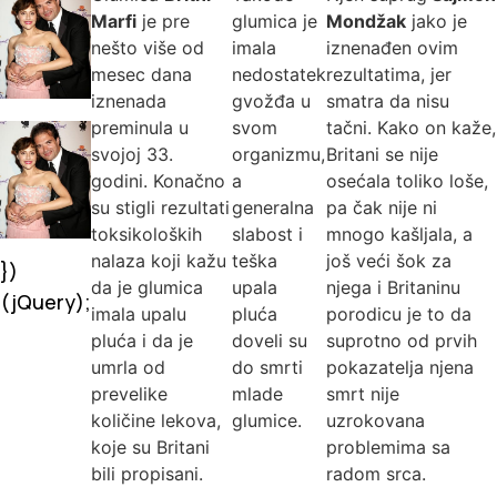
Marfi
je pre
glumica je
Mondžak
jako je
nešto više od
imala
iznenađen ovim
mesec dana
nedostatek
rezultatima, jer
iznenada
gvožđa u
smatra da nisu
preminula u
svom
tačni. Kako on kaže,
svojoj 33.
organizmu,
Britani se nije
godini. Konačno
a
osećala toliko loše,
su stigli rezultati
generalna
pa čak nije ni
toksikoloških
slabost i
mnogo kašljala, a
nalaza koji kažu
teška
još veći šok za
})
da je glumica
upala
njega i Britaninu
(jQuery);
imala upalu
pluća
porodicu je to da
pluća i da je
doveli su
suprotno od prvih
umrla od
do smrti
pokazatelja njena
prevelike
mlade
smrt nije
količine lekova,
glumice.
uzrokovana
koje su Britani
problemima sa
bili propisani.
radom srca.