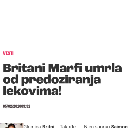
VESTI
Britani Marfi umrla
od predoziranja
lekovima!
05/02/2010
09:32
Glumica
Britni
Takođe
Njen suprug
Sajmon