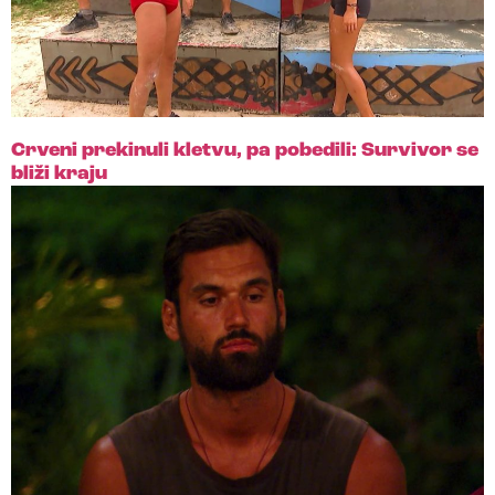
Crveni prekinuli kletvu, pa pobedili: Survivor se
bliži kraju