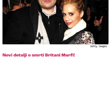
Novi detalji o smrti Britani Marfi!