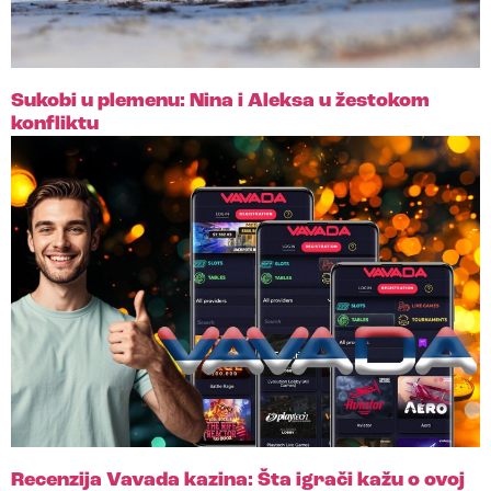
Sukobi u plemenu: Nina i Aleksa u žestokom
konfliktu
Recenzija Vavada kazina: Šta igrači kažu o ovoj