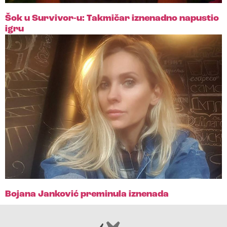
Šok u Survivor-u: Takmičar iznenadno napustio
igru
Bojana Janković preminula iznenada