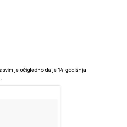
sasvim je očigledno da je 14-godišnja
.