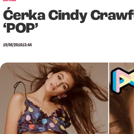
Ćerka Cindy Crawfo
‘POP’
19/08/2016
13:44