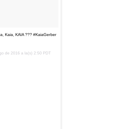
ia, Kaia, KAIA ??? #KaiaGerber
go de 2016 a la(s) 2:50 PDT