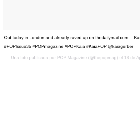
Out today in London and already raved up on thedailymail.com… Ka
#POPIssue35 #POPmagazine #POPKaia #KaiaPOP @kaiagerber
Una foto publicada por POP Magazine (@thepopmag) el
18 de A