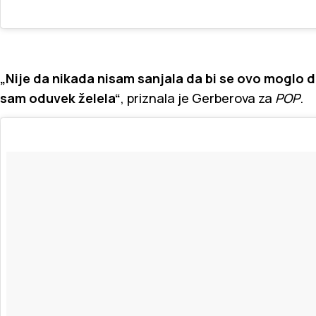
„Nije da nikada nisam sanjala da bi se ovo moglo d
sam oduvek želela“
, priznala je Gerberova za
POP
.