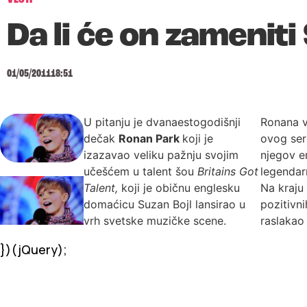
Da li će on zameniti
01/05/2011
18:51
U pitanju je dvanaestogodišnji
Ronana v
dečak
Ronan Park
koji je
ovog seri
izazavao veliku pažnju svojim
njegov e
učešćem u talent šou
Britains Got
legendar
Talent,
koji je običnu englesku
Na kraju 
domaćicu Suzan Bojl lansirao u
pozitivni
vrh svetske muzičke scene.
raslakao
})(jQuery);