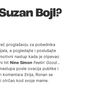
 Suzan Bojl?
eć proglašavju za pobednika
jala, a pogledajte i poslušajte
motivni nastup kada je otpevao
ni hit
Nine Simon
Feelin’ Good
…
nastupa posle ovacija publike i
h komentara žirija, Ronan se
 i otrčao kod svoje mame.