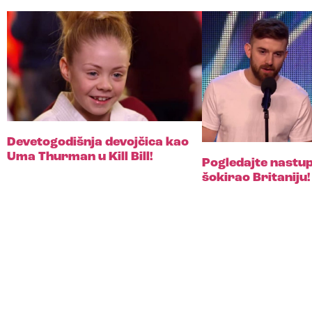
Devetogodišnja devojčica kao
Uma Thurman u Kill Bill!
Pogledajte nastup 
šokirao Britaniju!