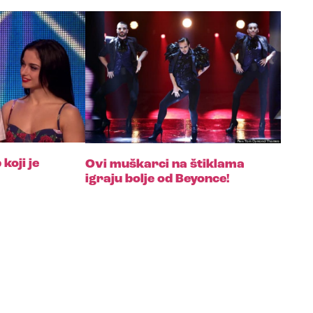
koji je
Ovi muškarci na štiklama
igraju bolje od Beyonce!