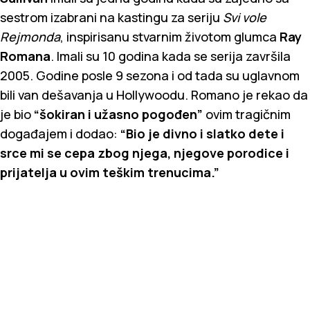
sestrom izabrani na kastingu za seriju
Svi vole
Rejmonda
, inspirisanu stvarnim životom glumca
Ray
Romana
. Imali su 10 godina kada se serija završila
2005. Godine posle 9 sezona i od tada su uglavnom
bili van dešavanja u Hollywoodu. Romano je rekao da
je bio
“šokiran i užasno pogođen”
ovim tragičnim
događajem i dodao:
“Bio je divno i slatko dete i
srce mi se cepa zbog njega, njegove porodice i
prijatelja u ovim teškim trenucima.”