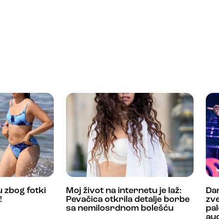
 zbog fotki
Moj život na internetu je laž:
Da
!
Pevačica otkrila detalje borbe
zve
sa nemilosrdnom bolešću
pa
aud