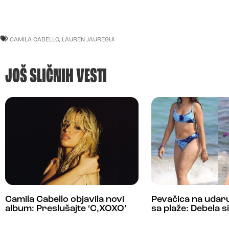
CAMILA CABELLO
,
LAUREN JAUREGUI
JOŠ SLIČNIH VESTI
Camila Cabello objavila novi
Pevačica na udaru
album: Preslušajte ‘C,XOXO’
sa plaže: Debela si