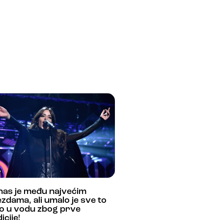
nas je među najvećim
zdama, ali umalo je sve to
lo u vodu zbog prve
icije!