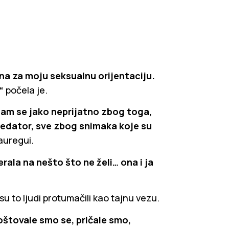
na za moju seksualnu orijentaciju.
,“
počela je.
a sam se jako neprijatno zbog toga,
a predator, sve zbog snimaka koje su
Jauregui.
erala na nešto što ne želi… ona i ja
 su to ljudi protumačili kao tajnu vezu.
Poštovale smo se, pričale smo,