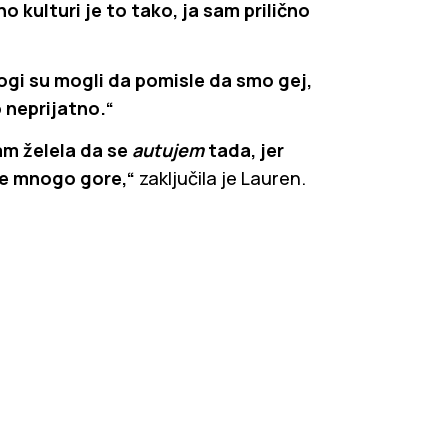
 kulturi je to tako, ja sam prilično
ogi su mogli da pomisle da smo gej,
o neprijatno.“
am želela da se
autujem
tada, jer
ale mnogo gore,“
zaključila je Lauren.