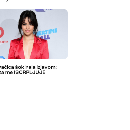
ačica šokirala izjavom:
za me ISCRPLJUJE