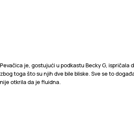
Pevačica je, gostujući u podkastu Becky G, ispričala 
zbog toga što su njih dve bile bliske. Sve se to doga
nije otkrila da je fluidna.