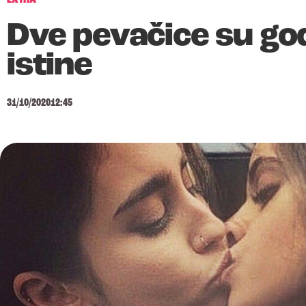
Dve pevačice su god
istine
31/10/2020
12:45