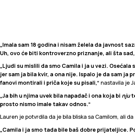
„Imala sam 18 godina i nisam želela da javnost saz
Uh, ovo će biti kontroverzno priznanje, ali šta sad
„Ljudi su mislili da smo Camila i ja u vezi. Osećal
jer sam ja bila kvir, a ona nije. Ispalo je da sam j
fanovi montirali i priča koje su pisali,“
nastavila je 
„Ja bih u njima uvek bila napadač i ona koja bi
nju
t
prosto nismo imale takav odnos.“
Lauren je potvrdila da je bila bliska sa Camilom, ali da
„Camila i ja smo tada bile baš dobre prijateljice. 