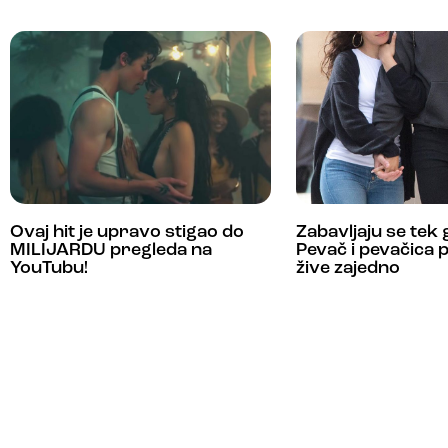
Ovaj hit je upravo stigao do
Zabavljaju se tek
MILIJARDU pregleda na
Pevač i pevačica 
YouTubu!
žive zajedno