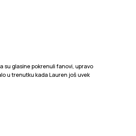
da su glasine pokrenuli fanovi, upravo
đalo u trenutku kada Lauren još uvek