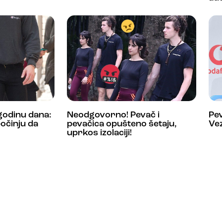
 godinu dana:
Neodgovorno! Pevač i
Pev
počinju da
pevačica opušteno šetaju,
Ve
uprkos izolaciji!