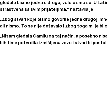
gledale bismo jedna u drugu, volele smo se. U Latino
strastvena sa svim prijateljima,“
nastavila je.
„Zbog stvari koje bismo govorile jedna drugoj, mn
ali nismo. To se nije dešavalo i zbog toga mi je bil
„Nisam gledala Camilu na taj način, a posebno nis
bih time potvrdila izmišljenu vezu i stvari bi post