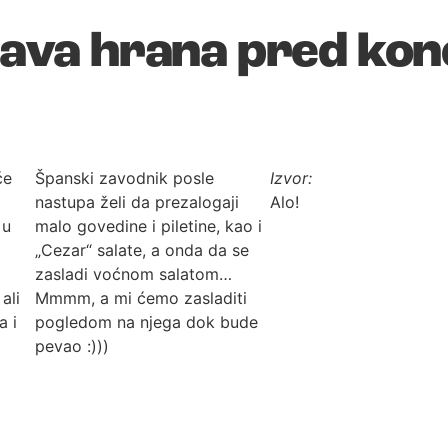
drava hrana pred kon
će
Španski zavodnik posle
Izvor:
nastupa želi da prezalogaji
Alo!
 u
malo govedine i piletine, kao i
„Cezar“ salate, a onda da se
zasladi voćnom salatom…
ali
Mmmm, a mi ćemo zasladiti
a i
pogledom na njega dok bude
pevao :)))