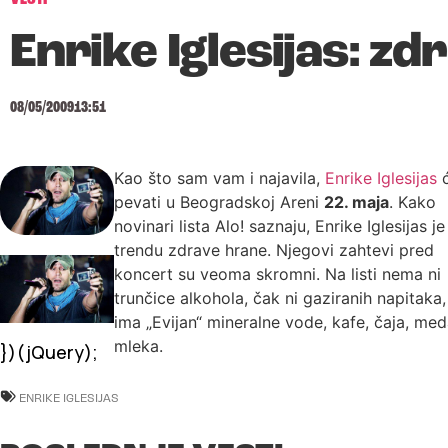
Enrike Iglesijas: z
08/05/2009
13:51
Kao što sam vam i najavila,
Enrike Iglesijas
pevati u Beogradskoj Areni
22. maja
. Kako
novinari lista Alo! saznaju, Enrike Iglesijas je
trendu zdrave hrane. Njegovi zahtevi pred
koncert su veoma skromni. Na listi nema ni
trunčice alkohola, čak ni gaziranih napitaka, 
ima „Evijan“ mineralne vode, kafe, čaja, med
mleka.
})(jQuery);
ENRIKE IGLESIJAS