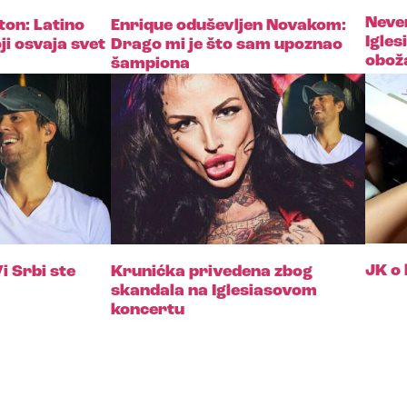
Neve
ton: Latino
Enrique oduševljen Novakom:
Igles
ji osvaja svet
Drago mi je što sam upoznao
obož
šampiona
JK o 
i Srbi ste
Krunićka privedena zbog
skandala na Iglesiasovom
koncertu