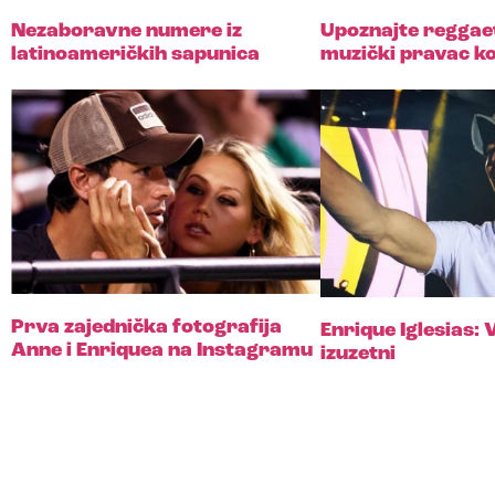
Nezaboravne numere iz
Upoznajte reggae
latinoameričkih sapunica
muzički pravac ko
Prva zajednička fotografija
Enrique Iglesias: V
Anne i Enriquea na Instagramu
izuzetni