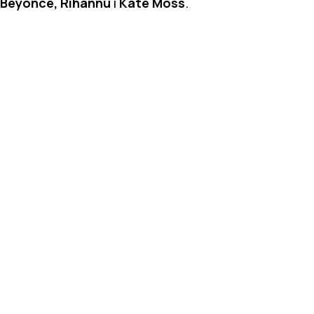
Beyonce, Rihannu
i
Kate Moss
.