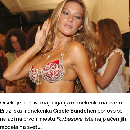
Gisele je ponovo najbogatija manekenka na svetu
Brazilska manekenka
Gisele Bundchen
ponovo se
nalazi na prvom mestu
Forbesove
liste najplaćenijih
modela na svetu.