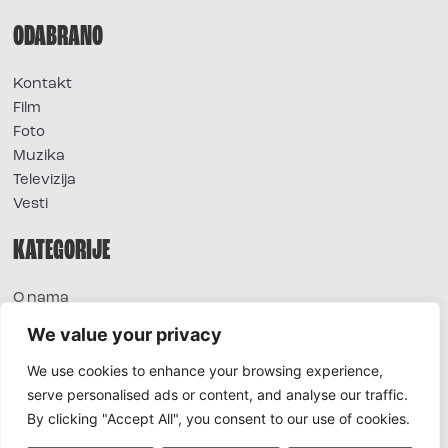
ODABRANO
Kontakt
Film
Foto
Muzika
Televizija
Vesti
KATEGORIJE
O nama
Sve vesti
We value your privacy
Extra
We use cookies to enhance your browsing experience,
Foto
serve personalised ads or content, and analyse our traffic.
Moda
By clicking "Accept All", you consent to our use of cookies.
TV
Život