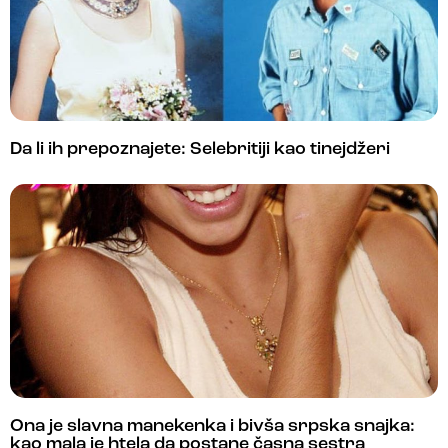
Da li ih prepoznajete: Selebritiji kao tinejdžeri
Ona je slavna manekenka i bivša srpska snajka:
kao mala je htela da postane časna sestra