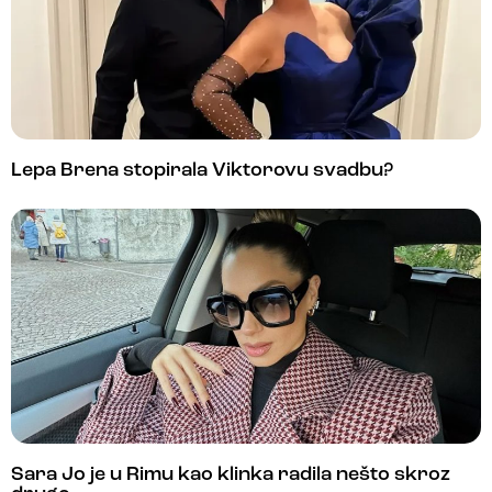
Lepa Brena stopirala Viktorovu svadbu?
Sara Jo je u Rimu kao klinka radila nešto skroz