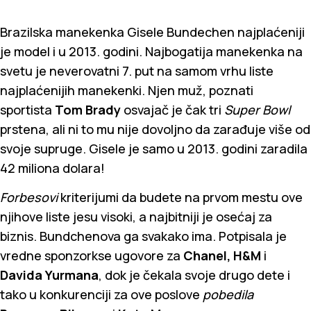
Brazilska manekenka Gisele Bundechen najplaćeniji
je model i u 2013. godini. Najbogatija manekenka na
svetu je neverovatni 7. put na samom vrhu liste
najplaćenijih manekenki. Njen muž, poznati
sportista
Tom Brady
osvajač je čak tri
Super Bowl
prstena, ali ni to mu nije dovoljno da zarađuje više od
svoje supruge. Gisele je samo u 2013. godini zaradila
42 miliona dolara!
Forbesovi
kriterijumi da budete na prvom mestu ove
njihove liste jesu visoki, a najbitniji je osećaj za
biznis. Bundchenova ga svakako ima. Potpisala je
vredne sponzorkse ugovore za
Chanel, H&M
i
Davida Yurmana
, dok je čekala svoje drugo dete i
tako u konkurenciji za ove poslove
pobedila