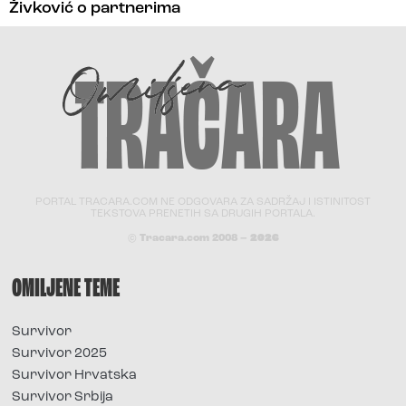
Živković o partnerima
PORTAL TRACARA.COM NE ODGOVARA ZA SADRŽAJ I ISTINITOST
TEKSTOVA PRENETIH SA DRUGIH PORTALA.
© Tracara.com 2008 –
2026
OMILJENE TEME
Survivor
Survivor 2025
Survivor Hrvatska
Survivor Srbija