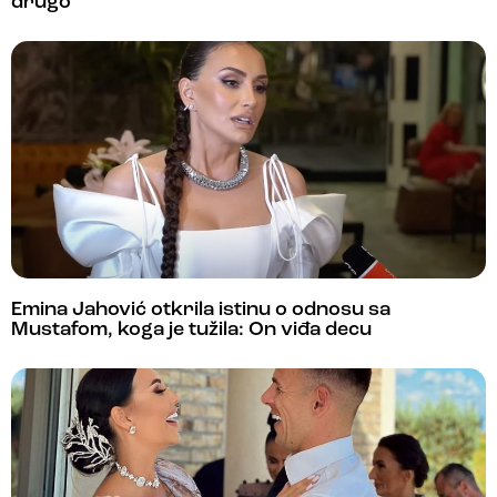
drugo
Emina Jahović otkrila istinu o odnosu sa
Mustafom, koga je tužila: On viđa decu