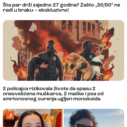
Šta par drži zajedno 27 godina? Zašto „50/50“ ne
radi u braku – ekskluzivno!
2 policajca rizikovala živote da spasu 2
onesvešćena muškarca, 2 mačke i psa od
smrtonosnog curenja ugljen-monoksida