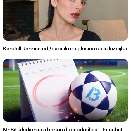
Kendall Jenner odgovorila na glasine da je lezbijka
MrBit kladionica i bonus dobrodošlice – Freebet