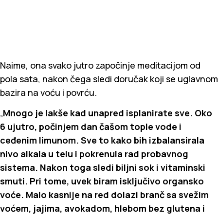
Naime, ona svako jutro započinje meditacijom od
pola sata, nakon čega sledi doručak koji se uglavnom
bazira na voću i povrću.
„
Mnogo je lakše kad unapred isplanirate sve. Oko
6 ujutro, počinjem dan čašom tople vode i
ceđenim limunom. Sve to kako bih izbalansirala
nivo alkala u telu i pokrenula rad probavnog
sistema. Nakon toga sledi biljni sok i vitaminski
smuti. Pri tome, uvek biram isključivo organsko
voće. Malo kasnije na red dolazi branč sa svežim
voćem, jajima, avokadom, hlebom bez glutena i