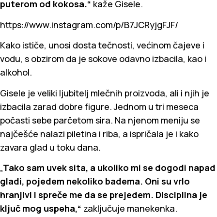
puterom od kokosa.“
kaže Gisele.
https://www.instagram.com/p/B7JCRyjgFJF/
Kako ističe, unosi dosta tečnosti, većinom čajeve i
vodu, s obzirom da je sokove odavno izbacila, kao i
alkohol.
Gisele je veliki ljubitelj mlečnih proizvoda, ali i njih je
izbacila zarad dobre figure. Jednom u tri meseca
počasti sebe parčetom sira. Na njenom meniju se
najčešće nalazi piletina i riba, a ispričala je i kako
zavara glad u toku dana.
„
Tako sam uvek sita, a ukoliko mi se dogodi napad
gladi, pojedem nekoliko badema. Oni su vrlo
hranjivi i spreče me da se prejedem. Disciplina je
ključ mog uspeha,“
zaključuje manekenka.