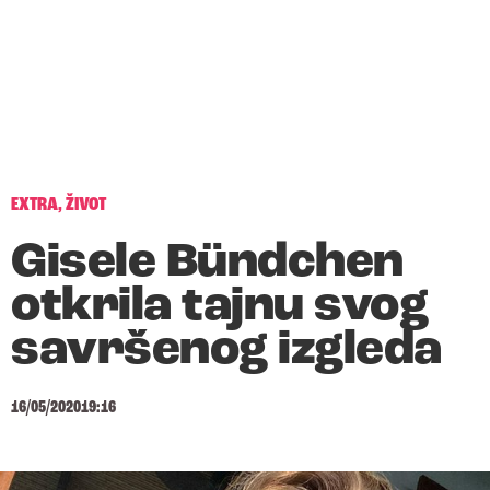
EXTRA
,
ŽIVOT
Gisele Bündchen
otkrila tajnu svog
savršenog izgleda
16/05/2020
19:16