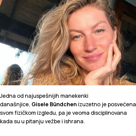
Jedna od najuspešnijih manekenki
današnjice,
Gisele Bündchen
izuzetno je posvećena
svom fizičkom izgledu, pa je veoma disciplinovana
kada su u pitanju vežbe i ishrana.