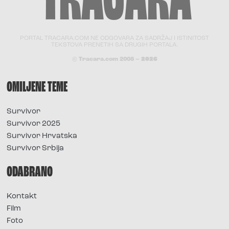
PORTAL TRACARA.COM NE ODGOVARA ZA SADRŽAJ I ISTINITOST
TEKSTOVA PRENETIH SA DRUGIH PORTALA.
© Tracara.com 2008 –
2026
OMILJENE TEME
Survivor
Survivor 2025
Survivor Hrvatska
Survivor Srbija
ODABRANO
Kontakt
Film
Foto