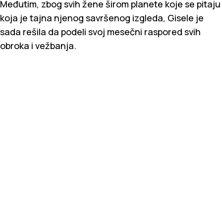
Međutim, zbog svih žene širom planete koje se pitaju
koja je tajna njenog savršenog izgleda, Gisele je
sada rešila da podeli svoj mesečni raspored svih
obroka i vežbanja.