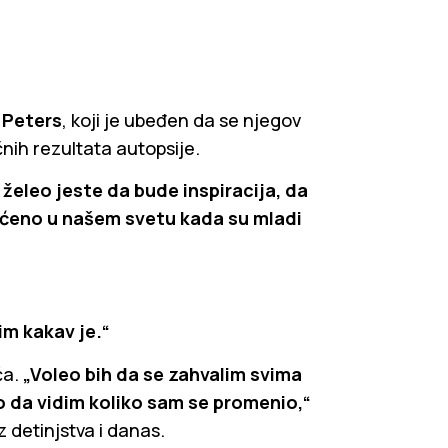
 Peters
, koji je ubeđen da se njegov
nih rezultata autopsije.
 želeo jeste da bude inspiracija, da
vaćeno u našem svetu kada su mladi
im kakav je.“
ća.
„Voleo bih da se zahvalim svima
o da vidim koliko sam se promenio,“
z detinjstva i danas.