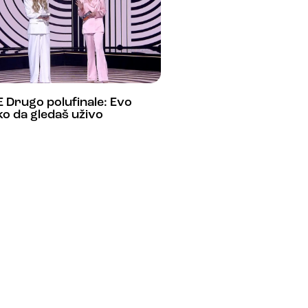
 Drugo polufinale: Evo
o da gledaš uživo