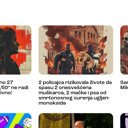
dno 27
2 policajca rizikovala živote da
San
/50“ ne radi
spasu 2 onesvešćena
Mil
ivno!
muškarca, 2 mačke i psa od
smrtonosnog curenja ugljen-
monoksida