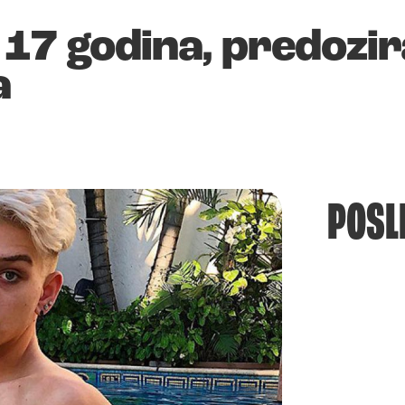
 17 godina, predozir
a
POSL