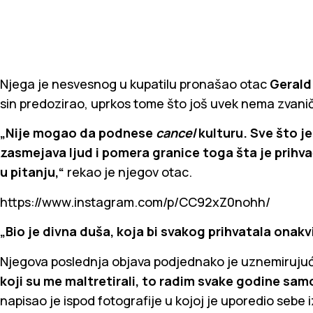
Njega je nesvesnog u kupatilu pronašao otac
Gerald
sin predozirao, uprkos tome što još uvek nema zvanič
„Nije mogao da podnese
cancel
kulturu. Sve što je
zasmejava ljud i pomera granice toga šta je prih
u pitanju,“
rekao je njegov otac.
https://www.instagram.com/p/CC92xZ0nohh/
„Bio je divna duša, koja bi svakog prihvatala onakv
Njegova poslednja objava podjednako je uznemiruju
koji su me maltretirali, to radim svake godine sam
napisao je ispod fotografije u kojoj je uporedio sebe i