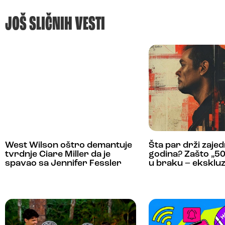
JOŠ SLIČNIH VESTI
West Wilson oštro demantuje
Šta par drži zaje
tvrdnje Ciare Miller da je
godina? Zašto „50
spavao sa Jennifer Fessler
u braku – ekskluz