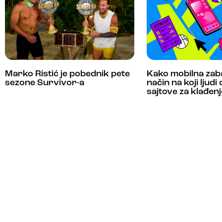
Marko Ristić je pobednik pete
Kako mobilna zab
sezone Survivor-a
način na koji ljudi
sajtove za klađenj