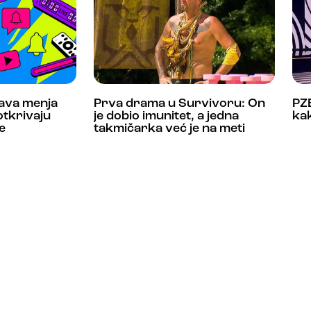
ava menja
Prva drama u Survivoru: On
PZE
 otkrivaju
je dobio imunitet, a jedna
kak
e
takmičarka već je na meti