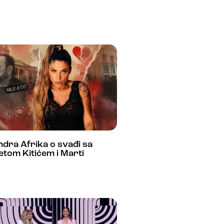
dra Afrika o svađi sa
etom Kitićem i Marti