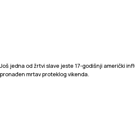
Još jedna od žrtvi slave jeste 17-godišnji američki in
pronađen mrtav proteklog vikenda.