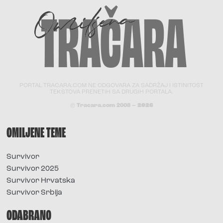
PORTAL TRACARA.COM NE ODGOVARA ZA SADRŽAJ I ISTINITOST
TEKSTOVA PRENETIH SA DRUGIH PORTALA.
© Tracara.com 2008 –
2026
OMILJENE TEME
Survivor
Survivor 2025
Survivor Hrvatska
Survivor Srbija
ODABRANO