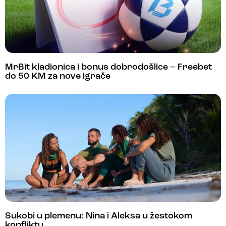
MrBit kladionica i bonus dobrodošlice – Freebet
do 50 KM za nove igrače
Sukobi u plemenu: Nina i Aleksa u žestokom
konfliktu