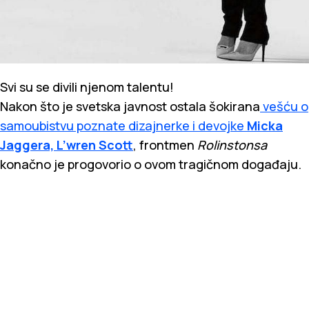
Svi su se divili njenom talentu!
Nakon što je svetska javnost ostala šokirana
vešću o
samoubistvu poznate dizajnerke i devojke
Micka
Jaggera, L’wren Scott
, frontmen
Rolinstonsa
konačno je progovorio o ovom tragičnom događaju.