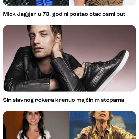
Mick Jagger u 73. godini postao otac osmi put
Sin slavnog rokera krenuo majčinim stopama