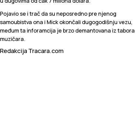
u dugovima od čak 7 miliona dolara.
Pojavio se i trač da su neposredno pre njenog
samoubistva ona i Mick okončali dugogodišnju vezu,
međum ta inforamcija je brzo demantovana iz tabora
muzičara.
Redakcija Tracara.com