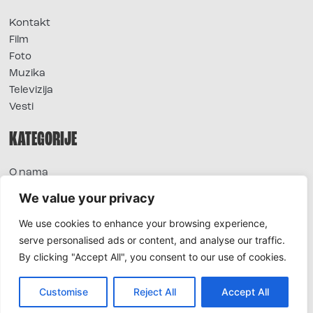
Kontakt
Film
Foto
Muzika
Televizija
Vesti
KATEGORIJE
O nama
Sve vesti
We value your privacy
Extra
We use cookies to enhance your browsing experience,
Foto
serve personalised ads or content, and analyse our traffic.
Moda
By clicking "Accept All", you consent to our use of cookies.
TV
Život
Horoskop
Customise
Reject All
Accept All