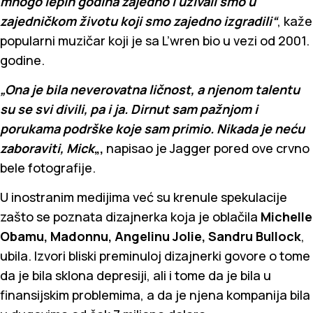
mnogo lepih godina zajedno i uživali smo u
zajedničkom životu koji smo zajedno izgradili“
, kaže
popularni muzičar koji je sa L’wren bio u vezi od 2001.
godine.
„Ona je bila neverovatna ličnost, a njenom talentu
su se svi divili, pa i ja. Dirnut sam pažnjom i
porukama podrške koje sam primio. Nikada je neću
zaboraviti, Mick
„,
napisao je Jagger pored ove crvno
bele fotografije.
U inostranim medijima već su krenule spekulacije
zašto se poznata dizajnerka koja je oblačila
Michelle
Obamu, Madonnu, Angelinu Jolie, Sandru Bullock
,
ubila. Izvori bliski preminuloj dizajnerki govore o tome
da je bila sklona depresiji, ali i tome da je bila u
finansijskim problemima, a da je njena kompanija bila