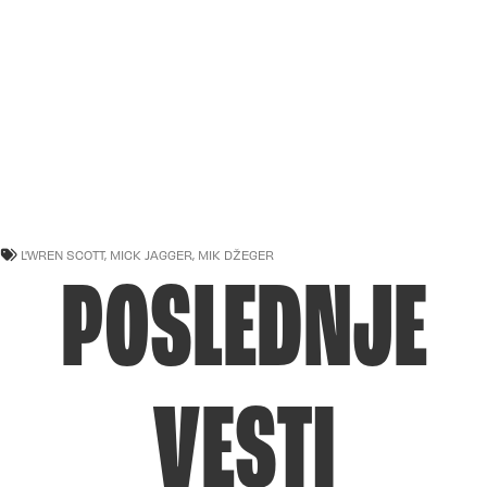
L'WREN SCOTT
,
MICK JAGGER
,
MIK DŽEGER
POSLEDNJE
VESTI