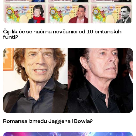
Čiji lik će se naći na novčanici od 10 britanskih
funti?
Romansa između Jaggera i Bowia?