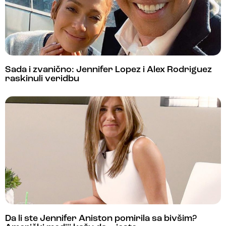
Sada i zvanično: Jennifer Lopez i Alex Rodriguez
raskinuli veridbu
Da li ste Jennifer Aniston pomirila sa bivšim?