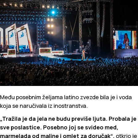
Među posebnim željama latino zvezde bila je i voda
koja se naručivala iz inostranstva.
„Tražila je da jela ne budu previše ljuta. Probala je
sve poslastice. Posebno joj se svideo med,
marmelada od maline i omlet za doručak“,
otkrio je