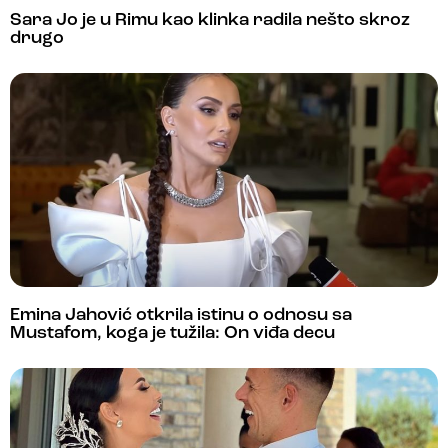
Sara Jo je u Rimu kao klinka radila nešto skroz
drugo
Emina Jahović otkrila istinu o odnosu sa
Mustafom, koga je tužila: On viđa decu