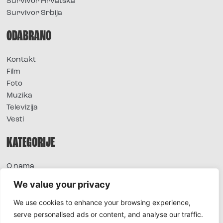
Survivor Hrvatska
Survivor Srbija
ODABRANO
Kontakt
Film
Foto
Muzika
Televizija
Vesti
KATEGORIJE
O nama
Sve vesti
We value your privacy
Extra
We use cookies to enhance your browsing experience,
Foto
serve personalised ads or content, and analyse our traffic.
Moda