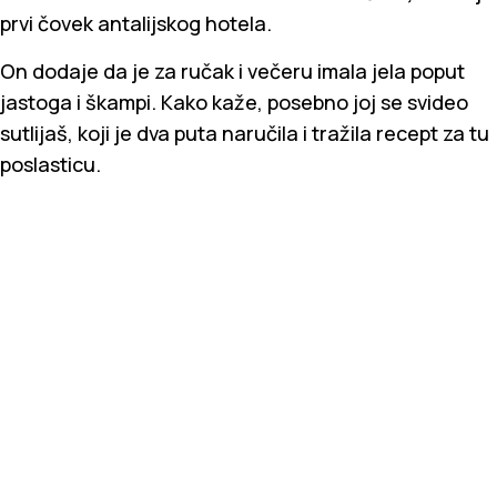
prvi čovek antalijskog hotela.
On dodaje da je za ručak i večeru imala jela poput
jastoga i škampi. Kako kaže, posebno joj se svideo
sutlijaš, koji je dva puta naručila i tražila recept za tu
poslasticu.