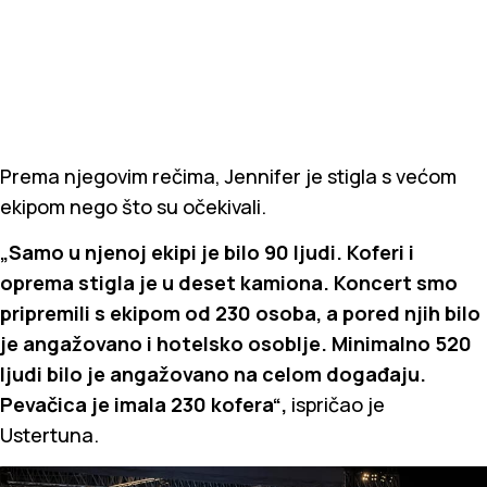
Prema njegovim rečima, Jennifer je stigla s većom
ekipom nego što su očekivali.
„Samo u njenoj ekipi je bilo 90 ljudi. Koferi i
oprema stigla je u deset kamiona. Koncert smo
pripremili s ekipom od 230 osoba, a pored njih bilo
je angažovano i hotelsko osoblje. Minimalno 520
ljudi bilo je angažovano na celom događaju.
Pevačica je imala 230 kofera“,
ispričao je
Ustertuna.