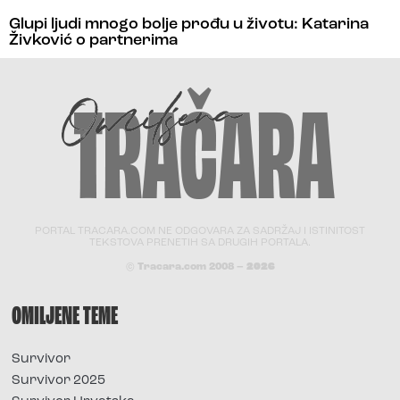
Glupi ljudi mnogo bolje prođu u životu: Katarina
Živković o partnerima
PORTAL TRACARA.COM NE ODGOVARA ZA SADRŽAJ I ISTINITOST
TEKSTOVA PRENETIH SA DRUGIH PORTALA.
© Tracara.com 2008 –
2026
OMILJENE TEME
Survivor
Survivor 2025