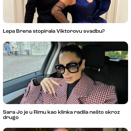
Lepa Brena stopirala Viktorovu svadbu?
Sara Jo je u Rimu kao klinka radila nešto skroz
drugo