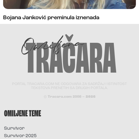
Bojana Janković preminula iznenada
PORTAL TRACARA.COM NE ODGOVARA ZA SADRŽAJ I ISTINITOST
TEKSTOVA PRENETIH SA DRUGIH PORTALA.
© Tracara.com 2008 –
2026
OMILJENE TEME
Survivor
Survivor 2025