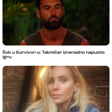
Šok u Survivor-u: Takmičar iznenadno napustio
igru