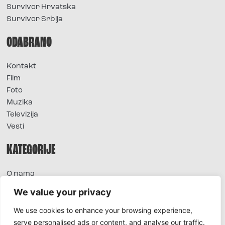
Survivor Hrvatska
Survivor Srbija
ODABRANO
Kontakt
Film
Foto
Muzika
Televizija
Vesti
KATEGORIJE
O nama
Sve vesti
We value your privacy
Extra
We use cookies to enhance your browsing experience,
Foto
serve personalised ads or content, and analyse our traffic.
Moda