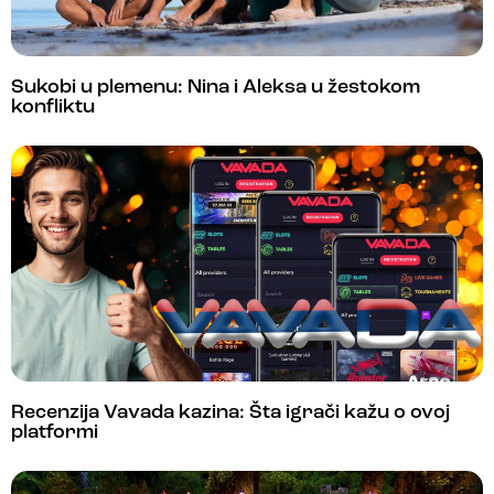
Sukobi u plemenu: Nina i Aleksa u žestokom
konfliktu
Recenzija Vavada kazina: Šta igrači kažu o ovoj
platformi