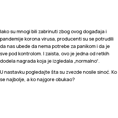
Iako su mnogi bili zabrinuti zbog ovog događaja i
pandemije korona virusa, producenti su se potrudili
da nas ubede da nema potrebe za panikom i da je
sve pod kontrolom. I zaista, ovo je jedna od retkih
dodela nagrada koja je izgledala „normalno“.
U nastavku pogledajte šta su zvezde nosile sinoć. Ko
se najbolje, a ko najgore obukao?