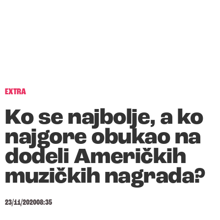
EXTRA
Ko se najbolje, a ko
najgore obukao na
dodeli Američkih
muzičkih nagrada?
23/11/2020
08:35