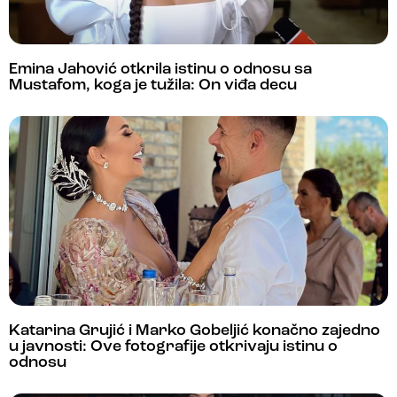
Emina Jahović otkrila istinu o odnosu sa
Mustafom, koga je tužila: On viđa decu
Katarina Grujić i Marko Gobeljić konačno zajedno
u javnosti: Ove fotografije otkrivaju istinu o
odnosu