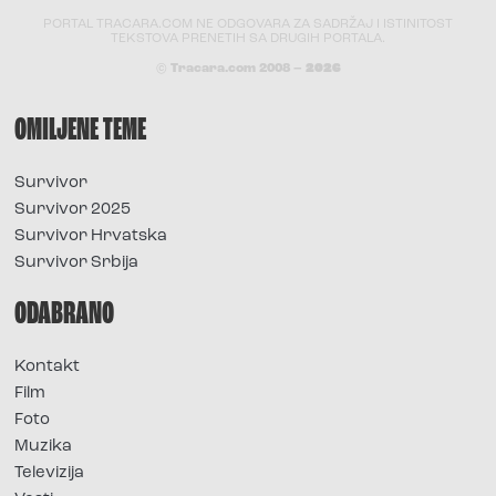
PORTAL TRACARA.COM NE ODGOVARA ZA SADRŽAJ I ISTINITOST
TEKSTOVA PRENETIH SA DRUGIH PORTALA.
© Tracara.com 2008 –
2026
OMILJENE TEME
Survivor
Survivor 2025
Survivor Hrvatska
Survivor Srbija
ODABRANO
Kontakt
Film
Foto
Muzika
Televizija