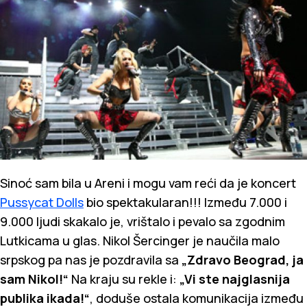
Sinoć sam bila u Areni i mogu vam reći da je koncert
Pussycat Dolls
bio spektakularan!!! Između 7.000 i
9.000 ljudi skakalo je, vrištalo i pevalo sa zgodnim
Lutkicama u glas. Nikol Šercinger je naučila malo
srpskog pa nas je pozdravila sa
„Zdravo Beograd, ja
sam Nikol!“
Na kraju su rekle i:
„Vi ste najglasnija
publika ikada!“
, doduše ostala komunikacija između