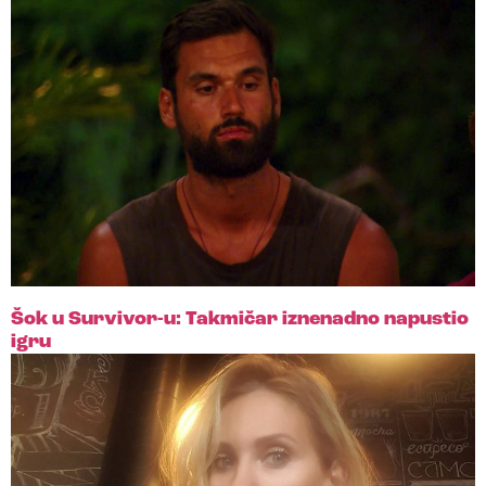
Šok u Survivor-u: Takmičar iznenadno napustio
igru