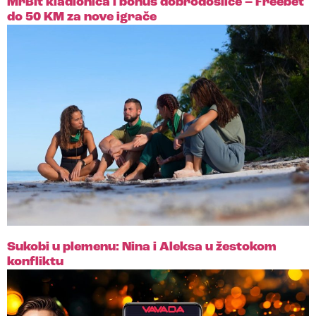
MrBit kladionica i bonus dobrodošlice – Freebet
do 50 KM za nove igrače
Sukobi u plemenu: Nina i Aleksa u žestokom
konfliktu