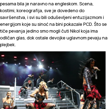
pesama bila je naravno na engleskom. Scena,
kostimi, koreografija, sve je dovedeno do
savršenstva, i svi su bili oduševljeni entuzijazmom i
energijom koje su sinoć na bini pokazale PCD. Što se
tiče pevanja jedino smo mogli čuti Nikol koja ima
odličan glas, dok ostale devojke uglavnom pevaju na
plejbek.