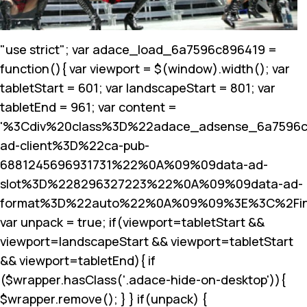
"use strict"; var adace_load_6a7596c896419 =
function(){ var viewport = $(window).width(); var
tabletStart = 601; var landscapeStart = 801; var
tabletEnd = 961; var content =
'%3Cdiv%20class%3D%22adace_adsense_6a7596
ad-client%3D%22ca-pub-
6881245696931731%22%0A%09%09data-ad-
slot%3D%228296327223%22%0A%09%09data-ad-
format%3D%22auto%22%0A%09%09%3E%3C%2Fin
var unpack = true; if(viewport
=tabletStart &&
viewport
=landscapeStart && viewport
=tabletStart
&& viewport
=tabletEnd){ if
($wrapper.hasClass('.adace-hide-on-desktop')){
$wrapper.remove(); } } if(unpack) {