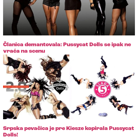
Članica demantovala: Pussycat Dolls se ipak ne
vraća na scenu
Srpska pevačica je pre Kiesze kopirala Pussycat
Dolls!