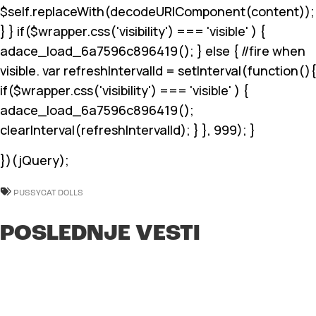
$self.replaceWith(decodeURIComponent(content));
} } if($wrapper.css('visibility') === 'visible' ) {
adace_load_6a7596c896419(); } else { //fire when
visible. var refreshIntervalId = setInterval(function(){
if($wrapper.css('visibility') === 'visible' ) {
adace_load_6a7596c896419();
clearInterval(refreshIntervalId); } }, 999); }
})(jQuery);
PUSSYCAT DOLLS
POSLEDNJE VESTI