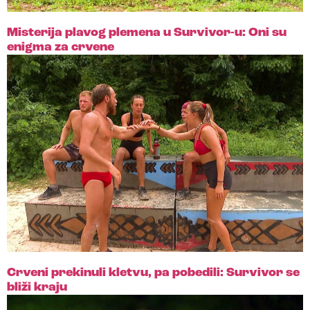
Misterija plavog plemena u Survivor-u: Oni su
enigma za crvene
Crveni prekinuli kletvu, pa pobedili: Survivor se
bliži kraju