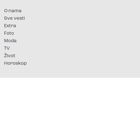
O nama
Sve vesti
Extra
Foto
Moda
TV
Život
Horoskop