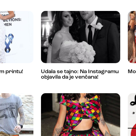
om printu!
Udala se tajno: Na Instagramu
Mo
objavila da je venčana!