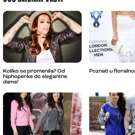
Koliko se promenila? Od
Poznati u floraln
hiphoperke do elegantne
dame!