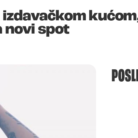
 izdavačkom kućom,
 novi spot
POSL