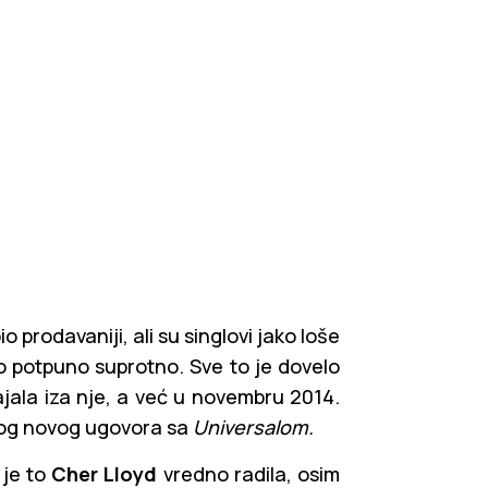
 prodavaniji, ali su singlovi jako loše
lo potpuno suprotno. Sve to je dovelo
jala iza nje, a već u novembru 2014.
bog novog ugovora sa
Universalom.
 je to
Cher Lloyd
vredno radila, osim