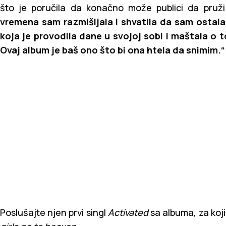
što je poručila da konačno može publici da pruž
vremena sam razmišljala i shvatila da sam ostala
koja je provodila dane u svojoj sobi i maštala o
Ovaj album je baš ono što bi ona htela da snimim.“
Poslušajte njen prvi singl
Activated
sa albuma, za koji