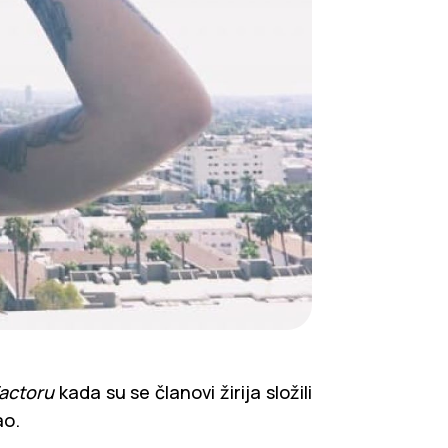
actoru
kada su se članovi žirija složili
ao.