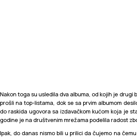
Nakon toga su usledila dva albuma, od kojih je drugi bio
prošli na top-listama, dok se sa prvim albumom desi
do raskida ugovora sa izdavačkom kućom koja je sta
godine je na društvenim mrežama podelila radost z
Ipak, do danas nismo bili u prilici da čujemo na čemu