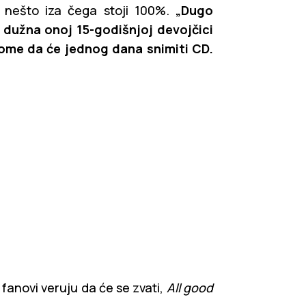
i nešto iza čega stoji 100%.
„Dugo
 dužna onoj 15-godišnjoj devojčici
 tome da će jednog dana snimiti CD.
 fanovi veruju da će se zvati,
All good