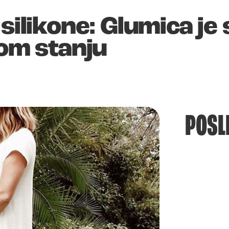
silikone: Glumica je
gom stanju
POSL