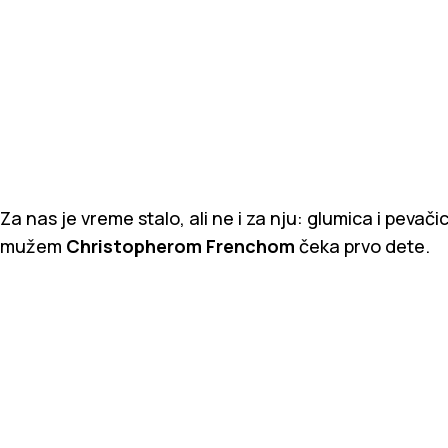
Za nas je vreme stalo, ali ne i za nju: glumica i pevač
mužem
Christopherom Frenchom
čeka prvo dete.