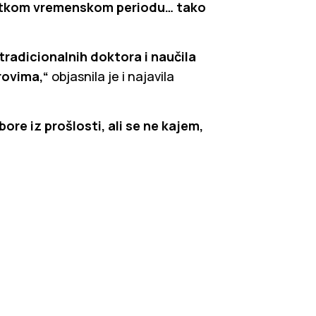
kratkom vremenskom periodu… tako
radicionalnih doktora i naučila
trovima,“
objasnila je i najavila
re iz prošlosti, ali se ne kajem,