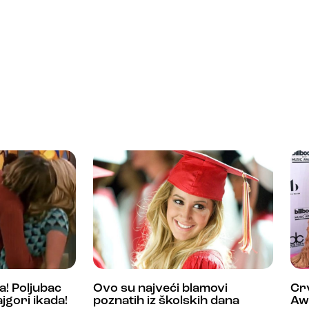
a! Poljubac
Ovo su najveći blamovi
Crv
ajgori ikada!
poznatih iz školskih dana
Aw