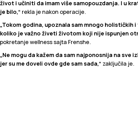
život i učiniti da imam više samopouzdanja. I u 
je bilo,“
rekla je nakon operacije.
„Tokom godina, upoznala sam mnogo holističkih i t
koliko je važno živeti životom koji nije ispunjen o
pokretanje wellness sajta Frenshe.
„Ne mogu da kažem da sam najponosnija na sve izbo
jer su me doveli ovde gde sam sada,“
zaključila je.