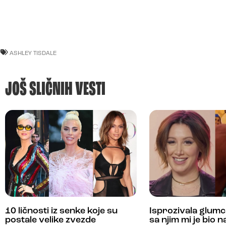
ASHLEY TISDALE
JOŠ SLIČNIH VESTI
10 ličnosti iz senke koje su
Isprozivala glumc
postale velike zvezde
sa njim mi je bio n