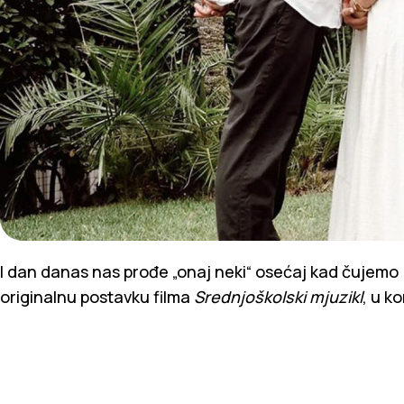
I dan danas nas prođe „onaj neki“ osećaj kad čujemo
originalnu postavku filma
Srednjoškolski mjuzikl
, u k