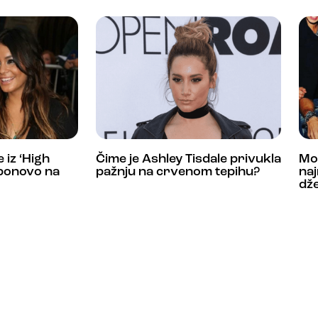
 iz ‘High
Čime je Ashley Tisdale privukla
Mod
 ponovo na
pažnju na crvenom tepihu?
naj
dže