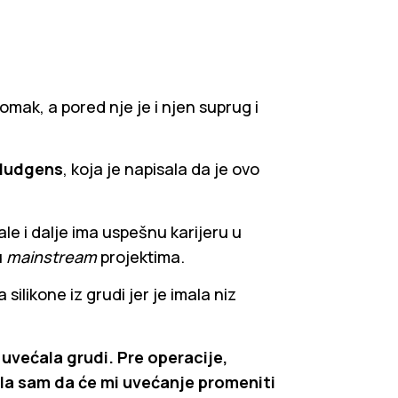
stomak, a pored nje je i njen suprug i
Hudgens
, koja je napisala da je ovo
le i dalje ima uspešnu karijeru u
u
mainstream
projektima.
silikone iz grudi jer je imala niz
uvećala grudi. Pre operacije,
ila sam da će mi uvećanje promeniti