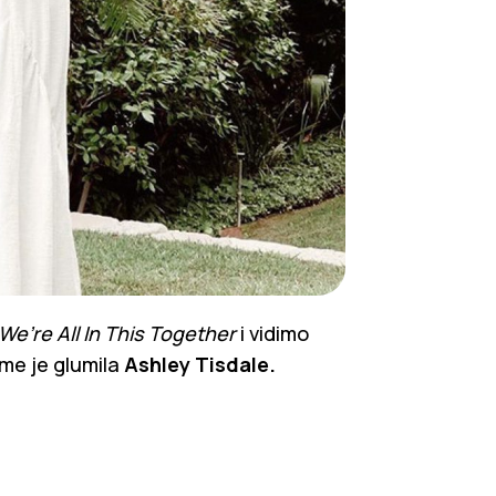
We’re All In This Together
i vidimo
ome je glumila
Ashley Tisdale.