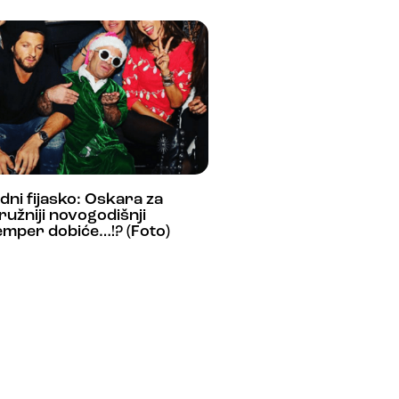
ni fijasko: Oskara za
ružniji novogodišnji
mper dobiće…!? (Foto)