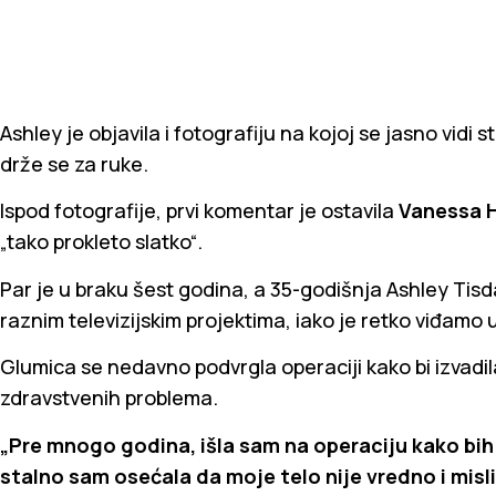
Ashley je objavila i fotografiju na kojoj se jasno vidi 
drže se za ruke.
Ispod fotografije, prvi komentar je ostavila
Vanessa 
„tako prokleto slatko“.
Par je u braku šest godina, a 35-godišnja Ashley Tisda
raznim televizijskim projektima, iako je retko viđamo 
Glumica se nedavno podvrgla operaciji kako bi izvadila 
zdravstvenih problema.
„Pre mnogo godina, išla sam na operaciju kako bih 
stalno sam osećala da moje telo nije vredno i misl