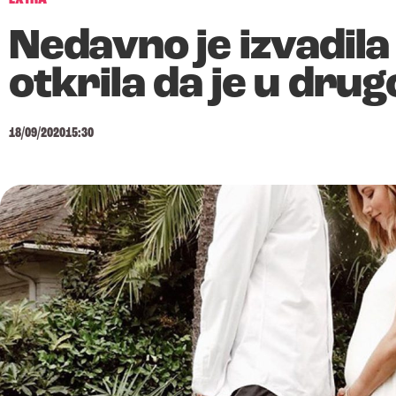
Nedavno je izvadila 
otkrila da je u dru
18/09/2020
15:30