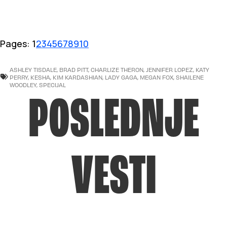
Pages:
1
2
3
4
5
6
7
8
9
10
ASHLEY TISDALE
,
BRAD PITT
,
CHARLIZE THERON
,
JENNIFER LOPEZ
,
KATY
PERRY
,
KESHA
,
KIM KARDASHIAN
,
LADY GAGA
,
MEGAN FOX
,
SHAILENE
WOODLEY
,
SPECIJAL
POSLEDNJE
VESTI