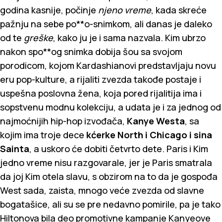
godina kasnije, počinje
njeno vreme
, kada skreće
pažnju na sebe po**o-snimkom, ali danas je daleko
od te
greške
, kako ju je i sama nazvala. Kim ubrzo
nakon spo**og snimka dobija šou sa svojom
porodicom, kojom Kardashianovi predstavljaju novu
eru pop-kulture, a rijaliti zvezda takođe postaje i
uspešna poslovna žena, koja pored rijalitija ima i
sopstvenu modnu kolekciju, a udata je i za jednog od
najmoćnijih hip-hop izvođača,
Kanye Westa
, sa
kojim ima troje dece
kćerke
North i Chicago i sina
Sainta
, a uskoro će dobiti četvrto dete. Paris i Kim
jedno vreme nisu razgovarale, jer je Paris smatrala
da joj Kim otela slavu, s obzirom na to da je gospođa
West sada, zaista, mnogo veće zvezda od slavne
bogatašice, ali su se pre nedavno pomirile, pa je tako
Hiltonova bila deo promotivne kampanje Kanyeove