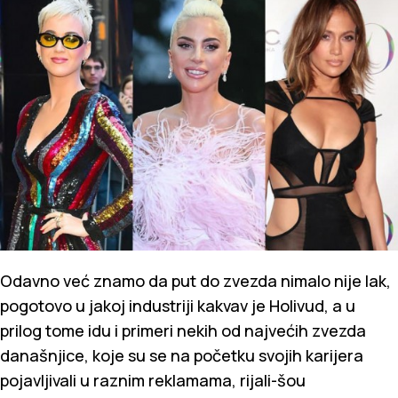
Odavno već znamo da put do zvezda nimalo nije lak,
pogotovo u jakoj industriji kakvav je Holivud, a u
prilog tome idu i primeri nekih od najvećih zvezda
današnjice, koje su se na početku svojih karijera
pojavljivali u raznim reklamama, rijali-šou