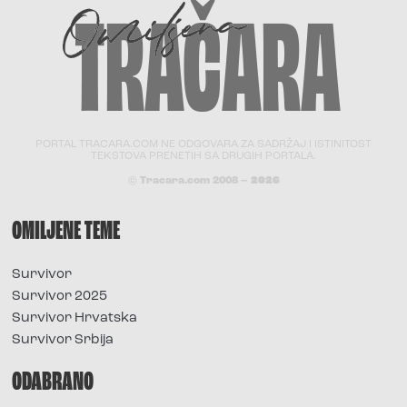
PORTAL TRACARA.COM NE ODGOVARA ZA SADRŽAJ I ISTINITOST
TEKSTOVA PRENETIH SA DRUGIH PORTALA.
© Tracara.com 2008 –
2026
OMILJENE TEME
Survivor
Survivor 2025
Survivor Hrvatska
Survivor Srbija
ODABRANO