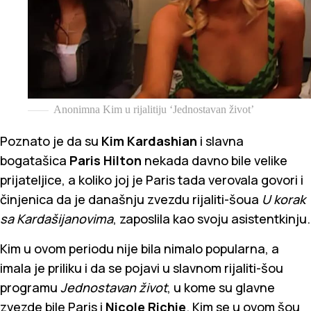
Anonimna Kim u rijalitiju ‘Jednostavan život’
Poznato je da su
Kim Kardashian
i slavna
bogatašica
Paris Hilton
nekada davno bile velike
prijateljice, a koliko joj je Paris tada verovala govori i
činjenica da je današnju zvezdu rijaliti-šoua
U korak
sa Kardašijanovima
, zaposlila kao svoju asistentkinju.
Kim u ovom periodu nije bila nimalo popularna, a
imala je priliku i da se pojavi u slavnom rijaliti-šou
programu
Jednostavan život
, u kome su glavne
zvezde bile Paris i
Nicole Richie
. Kim se u ovom šou