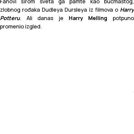
Fanovi širom sveta ga pamte kao bucmastog,
zlobnog rođaka Dudleya Dursleya iz filmova o
Harry
Potteru
. Ali danas je
Harry Melling
potpun
promenio izgled.