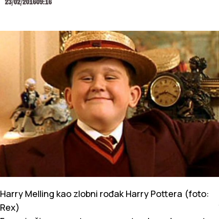
23/02/2016
09:16
Harry Melling kao zlobni rođak Harry Pottera (foto:
Rex)