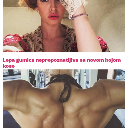
Lepa gumica neprepoznatljiva sa novom bojom
kose