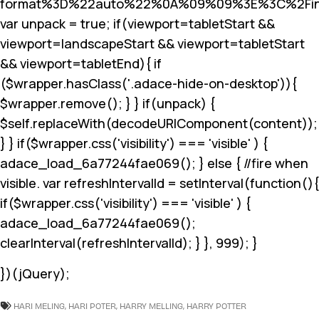
format%3D%22auto%22%0A%09%09%3E%3C%2Fin
var unpack = true; if(viewport
=tabletStart &&
viewport
=landscapeStart && viewport
=tabletStart
&& viewport
=tabletEnd){ if
($wrapper.hasClass('.adace-hide-on-desktop')){
$wrapper.remove(); } } if(unpack) {
$self.replaceWith(decodeURIComponent(content));
} } if($wrapper.css('visibility') === 'visible' ) {
adace_load_6a77244fae069(); } else { //fire when
visible. var refreshIntervalId = setInterval(function(){
if($wrapper.css('visibility') === 'visible' ) {
adace_load_6a77244fae069();
clearInterval(refreshIntervalId); } }, 999); }
})(jQuery);
HARI MELING
,
HARI POTER
,
HARRY MELLING
,
HARRY POTTER