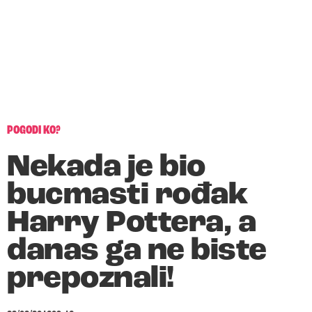
POGODI KO?
Nekada je bio
bucmasti rođak
Harry Pottera, a
danas ga ne biste
prepoznali!