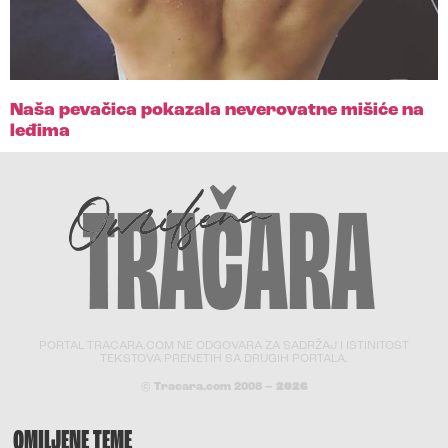
Naša pevačica pokazala neverovatne mišiće na
leđima
PORTAL TRACARA.COM NE ODGOVARA ZA SADRŽAJ I ISTINITOST
TEKSTOVA PRENETIH SA DRUGIH PORTALA.
© Tracara.com 2008 –
2026
OMILJENE TEME