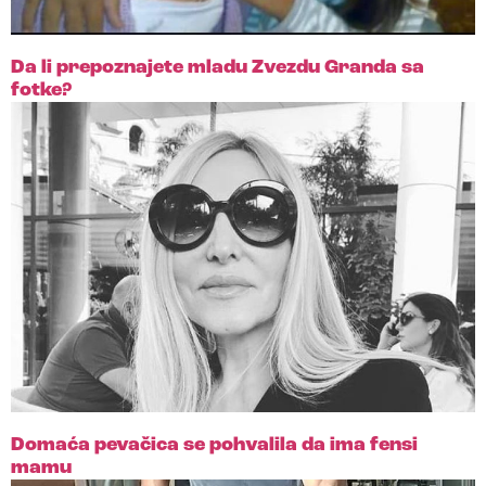
Da li prepoznajete mladu Zvezdu Granda sa
fotke?
Domaća pevačica se pohvalila da ima fensi
mamu