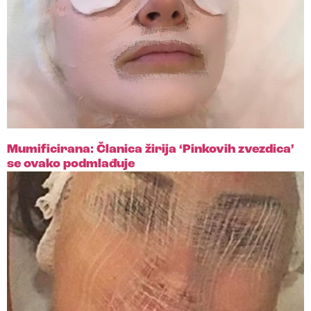
Mumificirana: Članica žirija ‘Pinkovih zvezdica’
se ovako podmlađuje