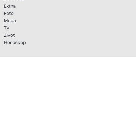
Extra
Foto
Moda
TV
Život
Horoskop