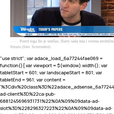
Pored toga što je smršao, Harry sada ima i veoma neobičn
frizuru (foto: Screenshot)
"use strict"; var adace_load_6a77244fae069 =
function(){ var viewport = $(window).width(); var
tabletStart = 601; var landscapeStart = 801; var
tabletEnd = 961; var content =
'%3Cdiv%20class%3D%22adace_adsense_6a7724
ad-client%3D%22ca-pub-
6881245696931731%22%0A%09%09data-ad-
slot%3D%228296327223%22%0A%09%09data-ad-