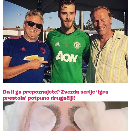
Da li ga prepoznajete? Zvezda serije ‘Igra
prestola’ potpuno drugačiji!