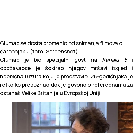
Glumac se dosta promenio od snimanja filmova o
čarobnjaku (foto: Screenshot)
Glumac je bio specijalni gost na
Kanalu 5
i
obožavaoce je šokirao njegov mršavi izgled i
neobična frizura koju je predstavio. 26-godišnjaka je
retko ko prepoznao dok je govorio o referednumu za
ostanak Velike Britanije u Evropskoj Uniji.