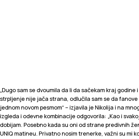
„Dugo sam se dvoumila da li da sačekam kraj godine i 
strpljenje nije jača strana, odlučila sam se da fano
jednom novom pesmom“ – izjavila je Nikolija i na mn
izgleda i odevne kombinacije odgovorila: „Kao i svakoj
dobijam. Posebno kada su oni od strane predivnih že
UNIQ matineu. Privatno nosim trenerke, važni su mi 