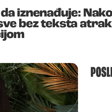
e da iznenađuje: Nak
 sve bez teksta atr
ijom
POSL