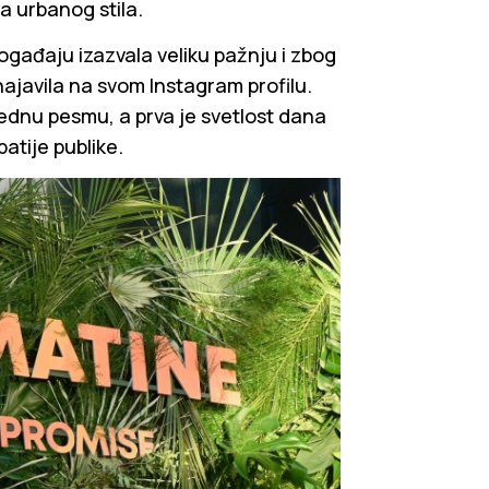
a urbanog stila.
ogađaju izazvala veliku pažnju i zbog
najavila na svom Instagram profilu.
ednu pesmu, a prva je svetlost dana
atije publike.