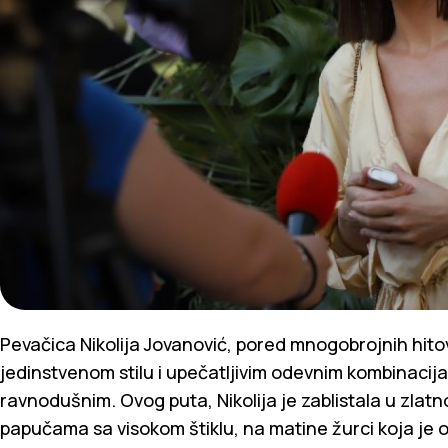
Pevačica Nikolija Jovanović, pored mnogobrojnih hito
jedinstvenom stilu i upečatljivim odevnim kombinacij
ravnodušnim. Ovog puta, Nikolija je zablistala u zlat
papučama sa visokom štiklu, na matine žurci koja je