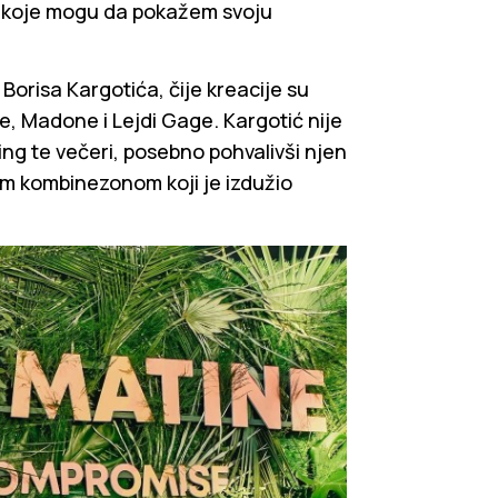
z koje mogu da pokažem svoju
orisa Kargotića, čije kreacije su
e, Madone i Lejdi Gage. Kargotić nije
jling te večeri, posebno pohvalivši njen
nim kombinezonom koji je izdužio