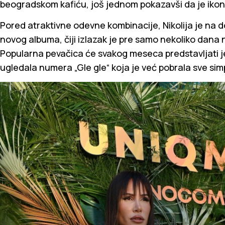
beogradskom kafiću, još jednom pokazavši da je ikon
Pored atraktivne odevne kombinacije, Nikolija je na d
novog albuma, čiji izlazak je pre samo nekoliko dana 
Popularna pevačica će svakog meseca predstavljati j
ugledala numera „Gle gle“ koja je već pobrala sve simp