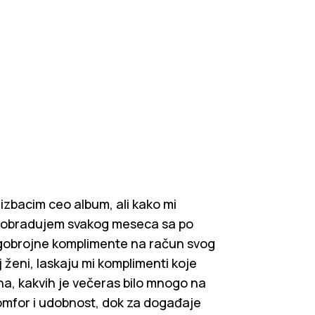
izbacim ceo album, ali kako mi
ve obradujem svakog meseca sa po
ogobrojne komplimente na račun svog
 ženi, laskaju mi komplimenti koje
na, kakvih je večeras bilo mnogo na
komfor i udobnost, dok za događaje