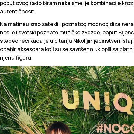
poput ovog rado biram neke smelije kombinacije kro
autentičnost“.
Na matineu smo zatekli i poznatog modnog dizajnera B
nosile i svetski poznate muzičke zvezde, poput Bijons
štedeo reči kada je u pitanju Nikolijin jedinstveni sta
odabir aksesoara koji su se savršeno uklopili sa zlat
njenu figuru.