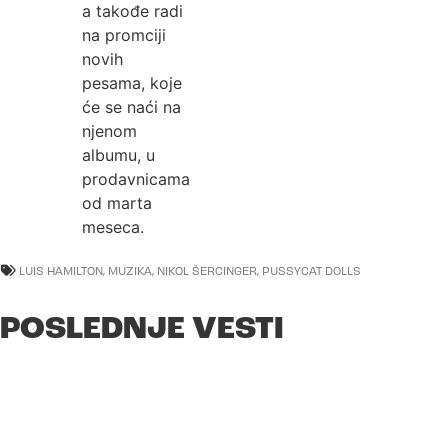
a takođe radi
na promciji
novih
pesama, koje
će se naći na
njenom
albumu, u
prodavnicama
od marta
meseca.
LUIS HAMILTON
,
MUZIKA
,
NIKOL ŠERCINGER
,
PUSSYCAT DOLLS
POSLEDNJE VESTI