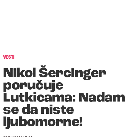
VESTI
Nikol Šercinger
poručuje
Lutkicama: Nadam
se da niste
ljubomorne!