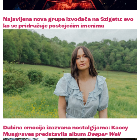
Najavljena nova grupa izvođača na Szigetu: evo
ko se pridružuje postojećim imenima
Dubina emocija izazvana nostalgijama: Kacey
Musgraves predstavila album
Deeper Well