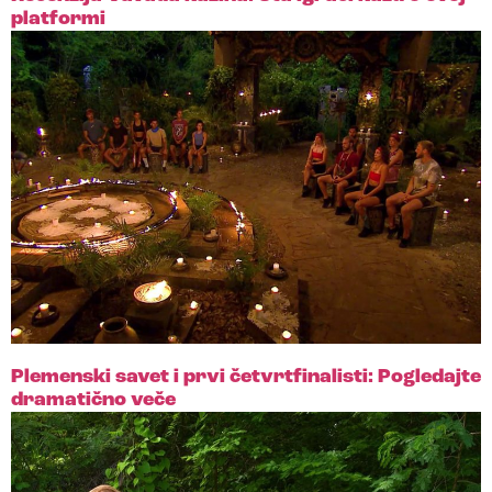
platformi
Plemenski savet i prvi četvrtfinalisti: Pogledajte
dramatično veče