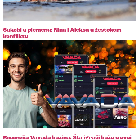
Sukobi u plemenu: Nina i Aleksa u žestokom
konfliktu
Recenzija Vavada kazina: Šta igrači kažu o ovoj