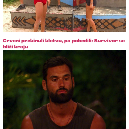
Crveni prekinuli kletvu, pa pobedili: Survivor se
bliži kraju