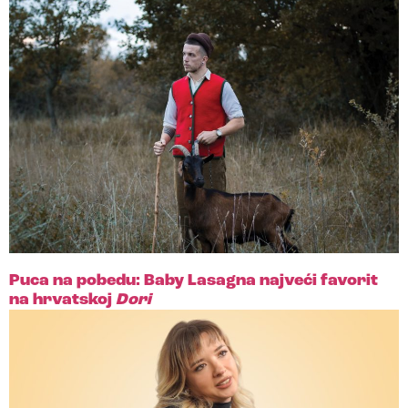
Puca na pobedu: Baby Lasagna najveći favorit
na hrvatskoj
Dori