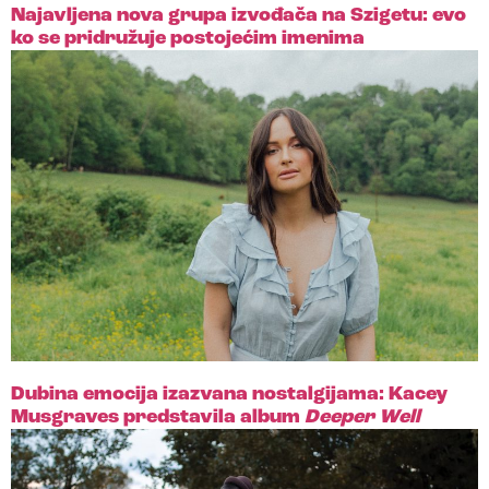
Najavljena nova grupa izvođača na Szigetu: evo
ko se pridružuje postojećim imenima
Dubina emocija izazvana nostalgijama: Kacey
Musgraves predstavila album
Deeper Well