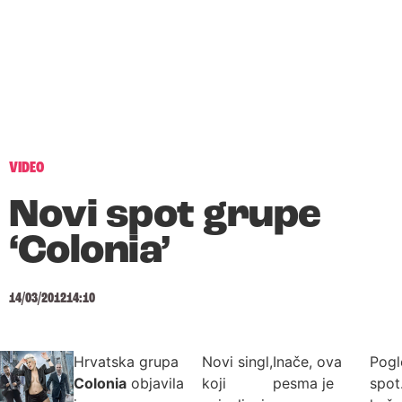
VIDEO
Novi spot grupe
‘Colonia’
14/03/2012
14:10
Hrvatska grupa
Novi singl,
Inače, ova
Pogl
Colonia
objavila
koji
pesma je
spot