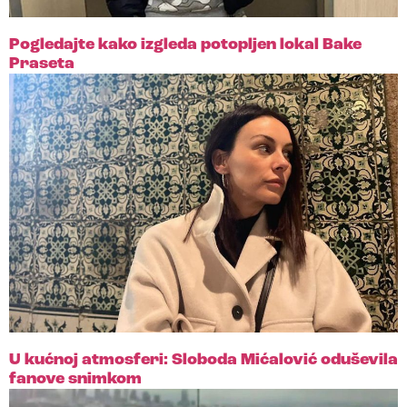
Pogledajte kako izgleda potopljen lokal Bake
Praseta
U kućnoj atmosferi: Sloboda Mićalović oduševila
fanove snimkom