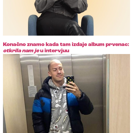
Konačno znamo kada tam izdaje album prvenac:
otkrila nam je
u intervjuu