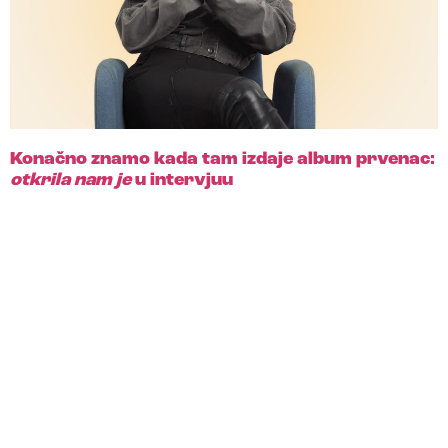
Konačno znamo kada tam izdaje album prvenac:
otkrila nam je
u intervjuu