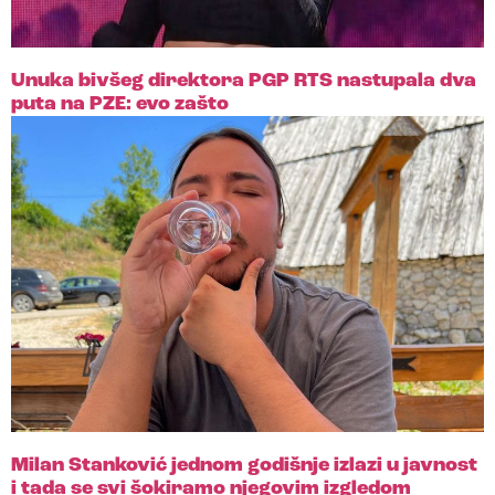
Unuka bivšeg direktora PGP RTS nastupala dva
puta na PZE: evo zašto
Milan Stanković jednom godišnje izlazi u javnost
i tada se svi šokiramo njegovim izgledom