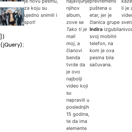
je novu pesmu,
najavljunje
prevremeno
kaže
za koju su
njihov
puštena u
li je
ujedno snimili i
album,
etar, jer je
vide
spot!
zove se
članica grupe
sve
Tako ti je
Indira
izgubila
nivo
})
mali
svoj mobilni
moj,
a
telefon, na
(jQuery);
članovi
kom je ova
benda
pesma bila
tvrde da
sačuvana.
je ovo
najbolji
video koji
su
napravili u
poslednjih
15 godina,
te da ima
elemente