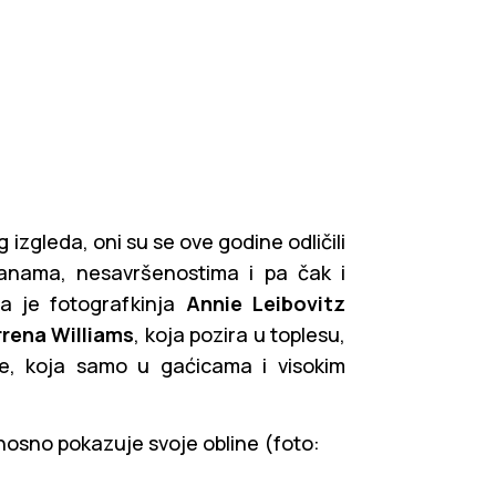
zgleda, oni su se ove godine odličili
anama, nesavršenostima i pa čak i
 pa je fotografkinja
Annie Leibovitz
rena Williams
, koja pozira u toplesu,
e, koja samo u gaćicama i visokim
osno pokazuje svoje obline (foto: