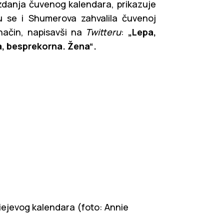
 izdanja čuvenog kalendara, prikazuje
 se i Shumerova zahvalila čuvenoj
 način, napisavši na
Twitteru
:
„Lepa,
a, besprekorna. Žena“.
liejevog kalendara (foto: Annie