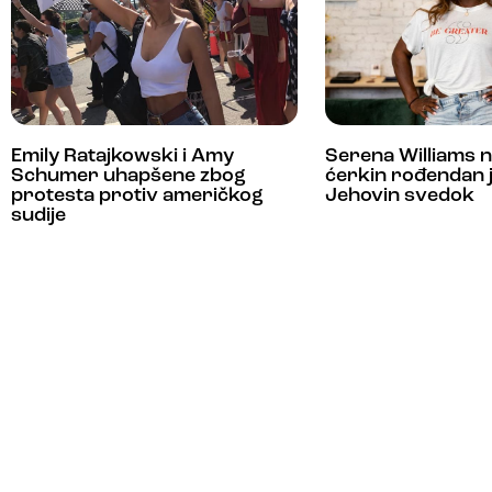
Emily Ratajkowski i Amy
Serena Williams n
Schumer uhapšene zbog
ćerkin rođendan j
protesta protiv američkog
Jehovin svedok
sudije