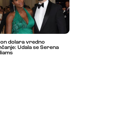
ion dolara vredno
čanje: Udala se Serena
liams