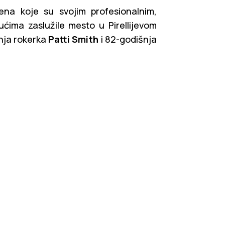
na koje su svojim profesionalnim,
ućima zaslužile mesto u Pirellijevom
šnja rokerka
Patti Smith
i 82-godišnja