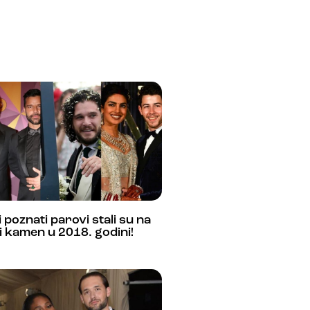
 poznati parovi stali su na
i kamen u 2018. godini!