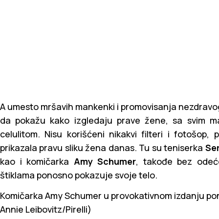
A umesto mršavih mankenki i promovisanja nezdravog i
da pokažu kako izgledaju prave žene, sa svim m
celulitom. Nisu korišćeni nikakvi filteri i fotošop,
prikazala pravu sliku žena danas. Tu su teniserka
Ser
kao i komičarka
Amy Schumer
, takođe bez odeć
štiklama ponosno pokazuje svoje telo.
Komičarka Amy Schumer u provokativnom izdanju pon
Annie Leibovitz/Pirelli)