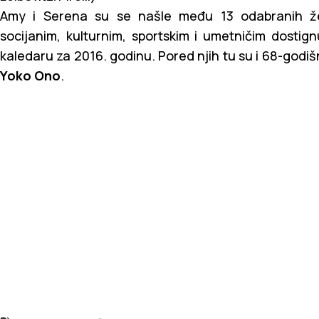
Amy i Serena su se našle među 13 odabranih že
socijanim, kulturnim, sportskim i umetničim dostign
kaledaru za 2016. godinu. Pored njih tu su i 68-godi
Yoko Ono
.