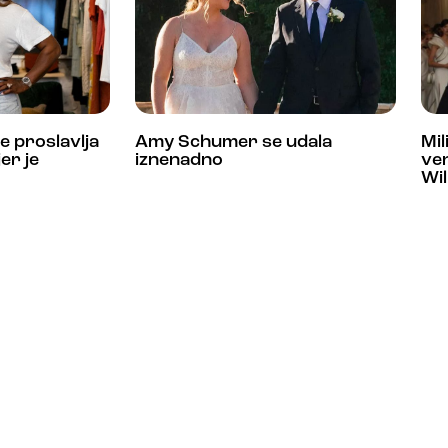
e proslavlja
Amy Schumer se udala
Mil
er je
iznenadno
ven
Wil