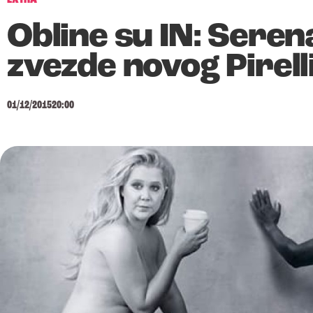
Obline su IN: Sere
zvezde novog Pirell
01/12/2015
20:00