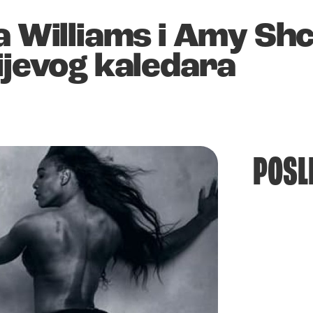
na Williams i Amy S
ijevog kaledara
POSL