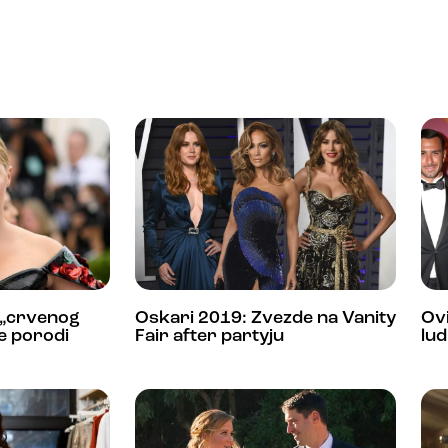
„crvenog
Oskari 2019: Zvezde na Vanity
Ovi
se porodi
Fair after partyju
lud