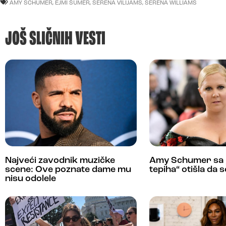
AMY SCHUMER
,
EJMI ŠUMER
,
SERENA VILIJAMS
,
SERENA WILLIAMS
JOŠ SLIČNIH VESTI
Najveći zavodnik muzičke
Amy Schumer sa 
scene: Ove poznate dame mu
tepiha“ otišla da 
nisu odolele