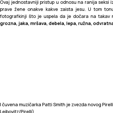
Ovaj jednostavniji pristup u odnosu na ranija seksi
prave žene onakve kakve zaista jesu. U tom tonu
fotografkinji što je uspela da je dočara na takav
grozna, jaka, mršava, debela, lepa, ružna, odvratn
I čuvena muzičarka Patti Smith je zvezda novog Pirel
Leibovitz/Pirelli)