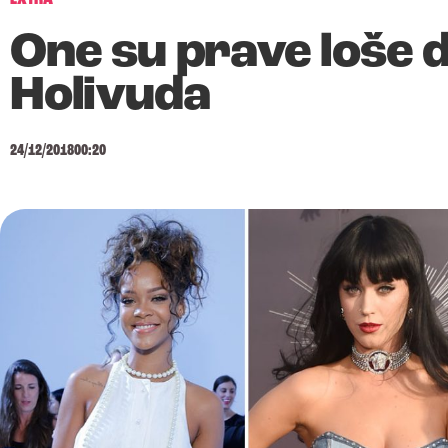
One su prave loše d
Holivuda
24/12/2018
00:20