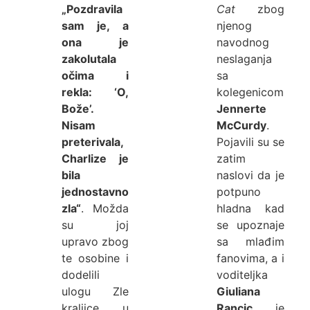
„Pozdravila
Cat
zbog
sam je, a
njenog
ona je
navodnog
zakolutala
neslaganja
očima i
sa
rekla: ‘O,
kolegenicom
Bože’.
Jennerte
Nisam
McCurdy
.
preterivala,
Pojavili su se
Charlize je
zatim
bila
naslovi da je
jednostavno
potpuno
zla“
. Možda
hladna kad
su joj
se upoznaje
upravo zbog
sa mlađim
te osobine i
fanovima, a i
dodelili
voditeljka
ulogu Zle
Giuliana
kraljice u
Rancic
je