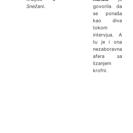
Snežani
.
govorila da
se ponaša
kao diva
tokom
intervjua. A
tu je i ona
nezaboravna
afera sa
lizanjem
krofni.