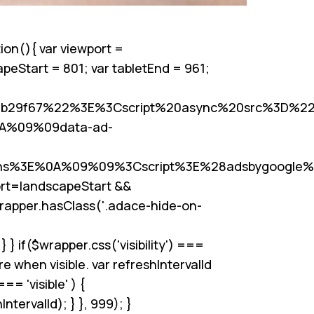
ion(){ var viewport =
apeStart = 801; var tabletEnd = 961;
6b29f67%22%3E%3Cscript%20async%20src%3D%22
0A%09%09data-ad-
s%3E%0A%09%09%3Cscript%3E%28adsbygoogle%
rt
=landscapeStart &&
wrapper.hasClass('.adace-hide-on-
 if($wrapper.css('visibility') ===
re when visible. var refreshIntervalId
== 'visible' ) {
ervalId); } }, 999); }