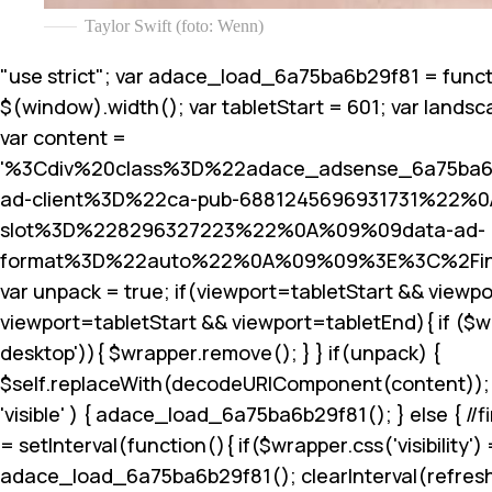
Taylor Swift (foto: Wenn)
"use strict"; var adace_load_6a75ba6b29f81 = funct
$(window).width(); var tabletStart = 601; var landsc
var content =
'%3Cdiv%20class%3D%22adace_adsense_6a75ba
ad-client%3D%22ca-pub-6881245696931731%22%
slot%3D%228296327223%22%0A%09%09data-ad-
format%3D%22auto%22%0A%09%09%3E%3C%2Fin
var unpack = true; if(viewport
=tabletStart && viewpo
viewport
=tabletStart && viewport
=tabletEnd){ if ($
desktop')){ $wrapper.remove(); } } if(unpack) {
$self.replaceWith(decodeURIComponent(content)); } }
'visible' ) { adace_load_6a75ba6b29f81(); } else { //fi
= setInterval(function(){ if($wrapper.css('visibility') =
adace_load_6a75ba6b29f81(); clearInterval(refreshInt