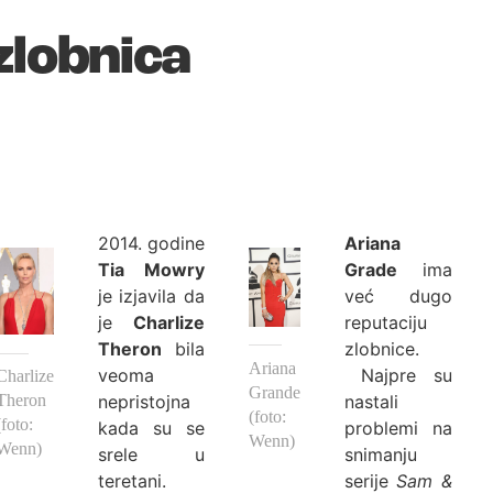
zlobnica
2014. godine
Ariana
Tia Mowry
Grade
ima
je izjavila da
već dugo
je
Charlize
reputaciju
Theron
bila
zlobnice.
Ariana
veoma
Najpre su
Charlize
Grande
nepristojna
nastali
Theron
(foto:
(foto:
kada su se
problemi na
Wenn)
Wenn)
srele u
snimanju
teretani.
serije
Sam &