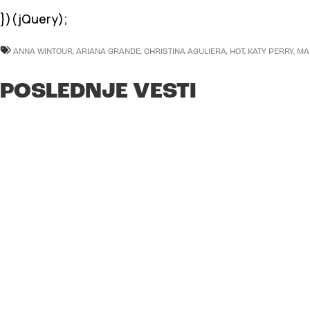
})(jQuery);
ANNA WINTOUR
,
ARIANA GRANDE
,
CHRISTINA AGULIERA
,
HOT
,
KATY PERRY
,
MA
POSLEDNJE VESTI