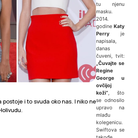
tu njenu
masku.
2014.
godine
Katy
Perry
je
napisala,
danas
čuveni, tvit:
„Čuvajte se
Regine
George u
ovčijoj
koži“
, što
se odnosilo
 postoje i to svuda oko nas. I niko ne
upravo na
Holivudu.
mlađu
kolegenicu.
Swiftova se
takođe