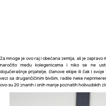
Za mnoge je ovo raj i obećana zemlja, ali je zapravo
naročito među kolegenicama i niko se ne ust
dojučerašnje prijatelje, članove ekipe ili čak i svoje
vezi sa drugaričičinim bivšim, radile neke neprimerene
ovo su 20 znanih i onih manje poznatih holivudskih zl