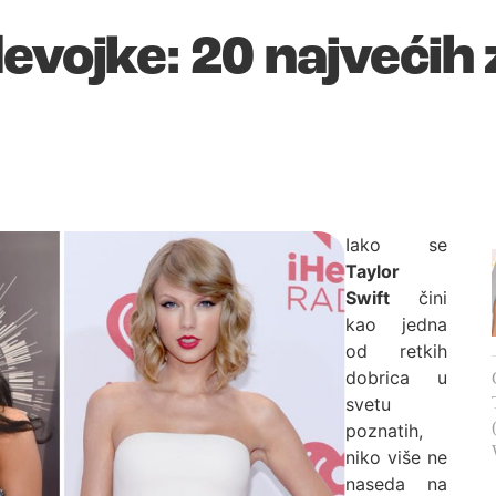
evojke: 20 najvećih 
Iako se
Taylor
Swift
čini
kao jedna
od retkih
dobrica u
svetu
poznatih,
niko više ne
naseda na