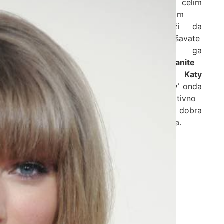
pred celim
svetom
optuži da
pokušavate
da ga
‘sahranite
kao Katy
Perry’
onda
definitivno
niste dobra
osoba.