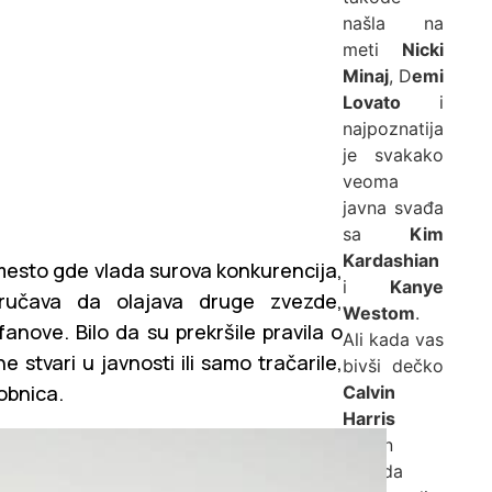
našla na
meti
Nicki
Minaj
, D
emi
Lovato
i
najpoznatija
je svakako
veoma
javna svađa
sa
Kim
Kardashian
 mesto gde vlada surova konkurencija,
i
Kanye
ručava da olajava druge zvezde,
Westom
.
 fanove. Bilo da su prekršile pravila o
Ali kada vas
 stvari u javnosti ili samo tračarile,
bivši dečko
obnica.
Calvin
Harris
nakon
raskida