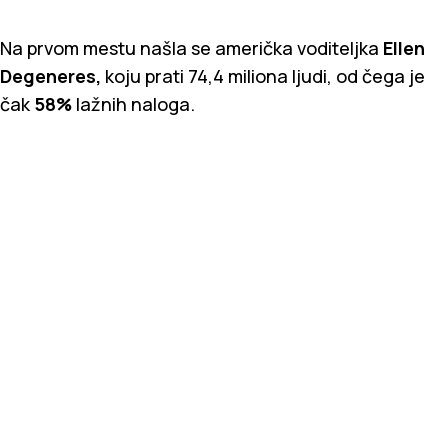
Na prvom mestu našla se američka voditeljka
Ellen
Degeneres,
koju prati 74,4 miliona ljudi, od čega je
čak
58%
lažnih naloga.