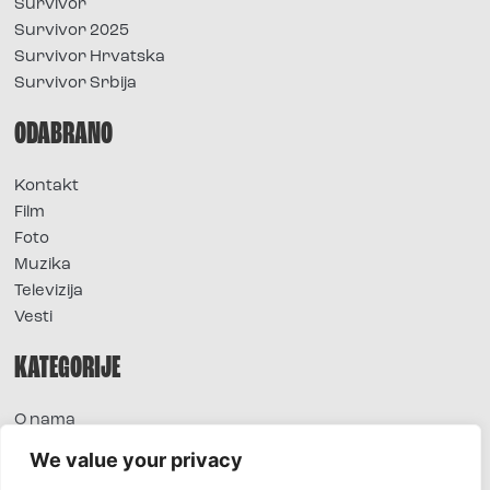
Survivor
Survivor 2025
Survivor Hrvatska
Survivor Srbija
ODABRANO
Kontakt
Film
Foto
Muzika
Televizija
Vesti
KATEGORIJE
O nama
Sve vesti
We value your privacy
Extra