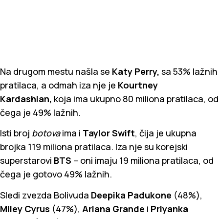
Na drugom mestu našla se
Katy Perry,
sa 53% lažnih
pratilaca, a odmah iza nje je
Kourtney
Kardashian,
koja ima ukupno 80 miliona pratilaca, od
čega je 49% lažnih.
Isti broj
botova
ima i
Taylor Swift
, čija je ukupna
brojka 119 miliona pratilaca. Iza nje su korejski
superstarovi
BTS
– oni imaju 19 miliona pratilaca, od
čega je gotovo 49% lažnih.
Sledi zvezda Bolivuda
Deepika Padukone
(48%),
Miley Cyrus
(47%),
Ariana Grande
i
Priyanka