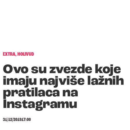
EXTRA
,
HOLIVUD
Ovo su zvezde koje
imaju najviše lažnih
pratilaca na
Instagramu
31/12/2019
17:00