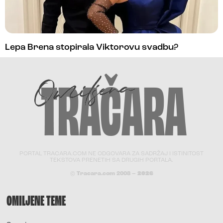
Lepa Brena stopirala Viktorovu svadbu?
PORTAL TRACARA.COM NE ODGOVARA ZA SADRŽAJ I ISTINITOST
TEKSTOVA PRENETIH SA DRUGIH PORTALA.
© Tracara.com 2008 –
2026
OMILJENE TEME