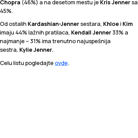
Chopra
(46%) a na desetom mestu je
Kris Jenner
sa
45%.
Od ostalih
Kardashian-Jenner
sestara,
Khloe
i
Kim
imaju 44% lažnih pratilaca,
Kendall Jenner
33% a
najmanje – 31% ima trenutno najuspešnija
sestra,
Kylie Jenner.
Celu listu pogledajte
ovde
.