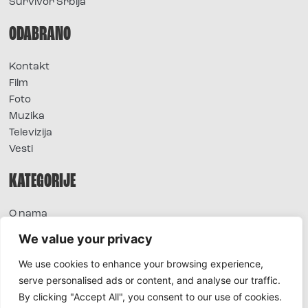
Survivor Srbija
ODABRANO
Kontakt
Film
Foto
Muzika
Televizija
Vesti
KATEGORIJE
O nama
Sve vesti
We value your privacy
Extra
We use cookies to enhance your browsing experience,
Foto
serve personalised ads or content, and analyse our traffic.
Moda
By clicking "Accept All", you consent to our use of cookies.
TV