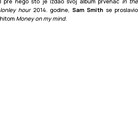
I pre nego što je izdao svoj album prvenac
In th
lonley hour
2014. godine,
Sam Smith
se proslavi
hitom
Money on my mind
.