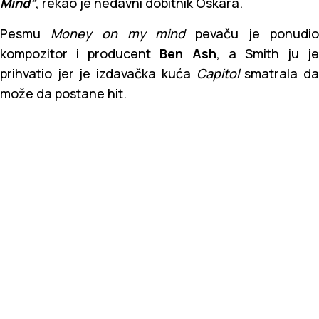
Mind“
, rekao je nedavni dobitnik Oskara.
Pesmu
Money on my mind
pevaču je ponudi
kompozitor i producent
Ben Ash
, a Smith ju je
prihvatio jer je izdavačka kuća
Capitol
smatrala d
može da postane hit.