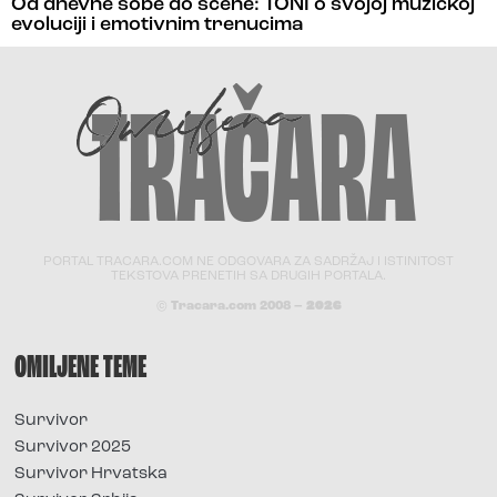
Od dnevne sobe do scene: TONI o svojoj muzičkoj
evoluciji i emotivnim trenucima
PORTAL TRACARA.COM NE ODGOVARA ZA SADRŽAJ I ISTINITOST
TEKSTOVA PRENETIH SA DRUGIH PORTALA.
© Tracara.com 2008 –
2026
OMILJENE TEME
Survivor
Survivor 2025
Survivor Hrvatska