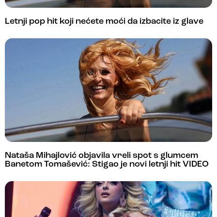
Letnji pop hit koji nećete moći da izbacite iz glave
Nataša Mihajlović objavila vreli spot s glumcem
Banetom Tomašević: Stigao je novi letnji hit VIDEO