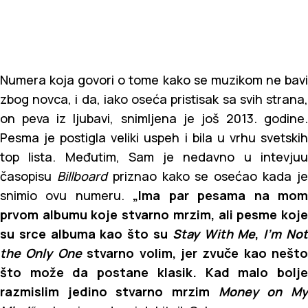
Numera koja govori o tome kako se muzikom ne bavi
zbog novca, i da, iako oseća pristisak sa svih strana,
on peva iz ljubavi, snimljena je još 2013. godine.
Pesma je postigla veliki uspeh i bila u vrhu svetskih
top lista. Međutim, Sam je nedavno u intevjuu
časopisu
Billboard
priznao kako se osećao kada j
snimio ovu numeru.
„Ima par pesama na mo
prvom albumu koje stvarno mrzim, ali pesme koje
su srce albuma kao što su
Stay With Me
,
I’m No
the Only One
stvarno volim, jer zvuče kao nešto
što može da postane klasik. Kad malo bolje
razmislim jedino stvarno mrzim
Money on M