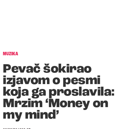
MUZIKA
Pevač šokirao
izjavom o pesmi
koja ga proslavila:
Mrzim ‘Money on
my mind’