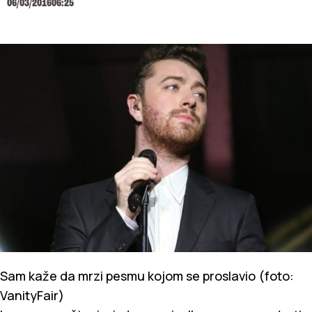
06/03/2016
06:25
Sam kaže da mrzi pesmu kojom se proslavio (foto:
VanityFair)