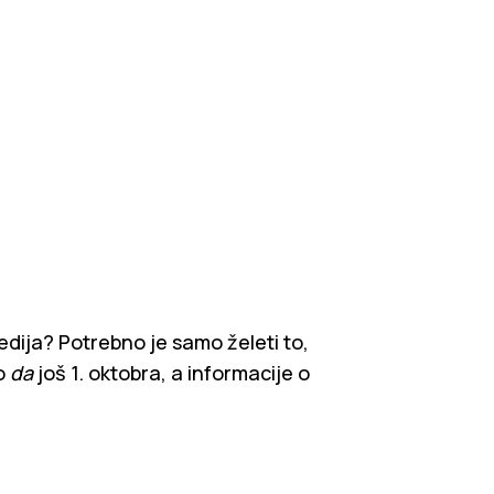
edija? Potrebno je samo želeti to,
no
da
još 1. oktobra, a informacije o