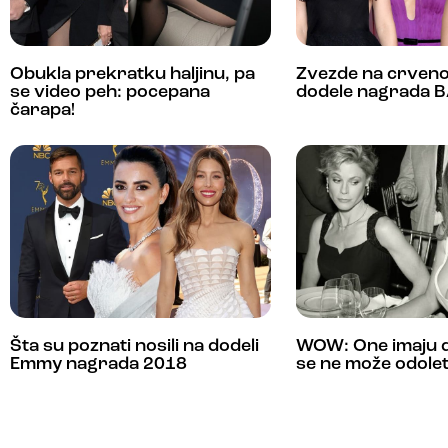
Obukla prekratku haljinu, pa
Zvezde na crven
se video peh: pocepana
dodele nagrada 
čarapa!
Šta su poznati nosili na dodeli
WOW: One imaju 
Emmy nagrada 2018
se ne može odolet