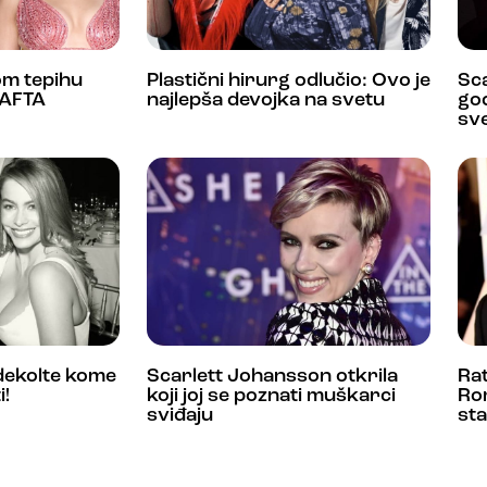
om tepihu
Plastični hirurg odlučio: Ovo je
Sca
BAFTA
najlepša devojka na svetu
god
sv
dekolte kome
Scarlett Johansson otkrila
Rat
i!
koji joj se poznati muškarci
Ro
sviđaju
sta