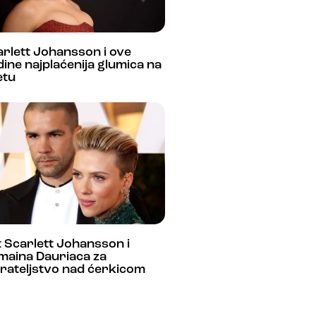
rlett Johansson i ove
ine najplaćenija glumica na
etu
 Scarlett Johansson i
maina Dauriaca za
rateljstvo nad ćerkicom