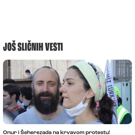
JOŠ SLIČNIH VESTI
Onur i Šeherezada na krvavom protestu!