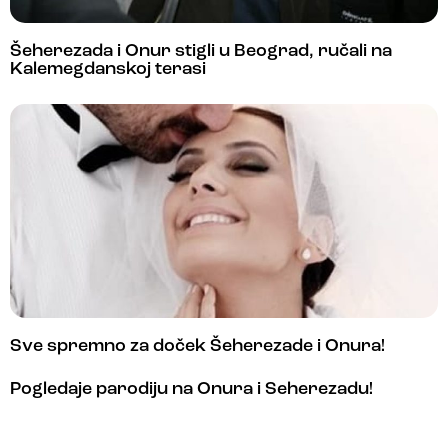
Šeherezada i Onur stigli u Beograd, ručali na
Kalemegdanskoj terasi
Sve spremno za doček Šeherezade i Onura!
Pogledaje parodiju na Onura i Šeherezadu!