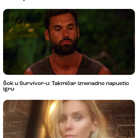
Šok u Survivor-u: Takmičar iznenadno napustio
igru