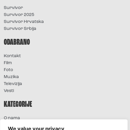
Survivor
Survivor 2025
Survivor Hrvatska
Survivor Srbija
ODABRANO
Kontakt
Film
Foto
Muzika
Televizija
Vesti
KATEGORIJE
O nama
Sve vesti
We value your privacy