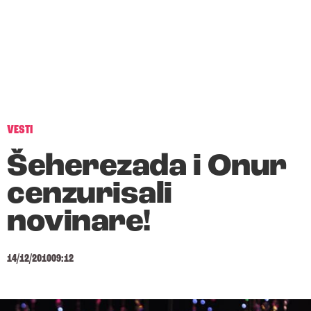
VESTI
Šeherezada i Onur
cenzurisali
novinare!
14/12/2010
09:12