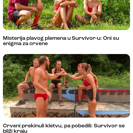
Misterija plavog plemena u Survivor-u: Oni su
enigma za crvene
Crveni prekinuli kletvu, pa pobedili: Survivor se
bliži kraju