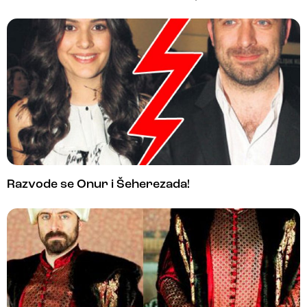
Razvode se Onur i Šeherezada!