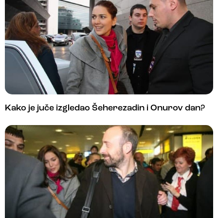
Kako je juče izgledao Šeherezadin i Onurov dan?