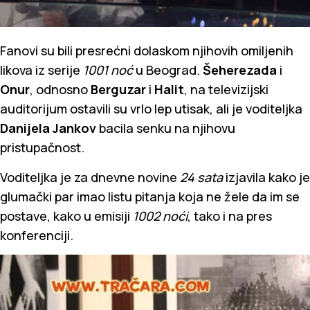
Fanovi su bili presrećni dolaskom njihovih omiljenih
likova iz serije
1001 noć
u Beograd.
Šeherezada
i
Onur
, odnosno
Berguzar
i
Halit
, na televizijski
auditorijum ostavili su vrlo lep utisak, ali je voditeljka
Danijela Jankov
bacila senku na njihovu
pristupačnost.
Voditeljka je za dnevne novine
24 sata
izjavila kako je
glumački par imao listu pitanja koja ne žele da im se
postave, kako u emisiji
1002 noći
, tako i na pres
konferenciji.