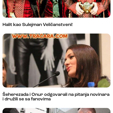
Halit kao Sulejman Veličanstveni!
Šeherezada i Onur odgovarali na pitanja novinara
i družili se sa fanovima