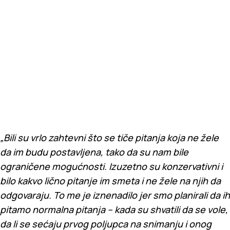
„Bili su vrlo zahtevni što se tiče pitanja koja ne žele
da im budu postavljena, tako da su nam bile
ograničene mogućnosti. Izuzetno su konzervativni i
bilo kakvo lično pitanje im smeta i ne žele na njih da
odgovaraju. To me je iznenadilo jer smo planirali da ih
pitamo normalna pitanja – kada su shvatili da se vole,
da li se sećaju prvog poljupca na snimanju i onog