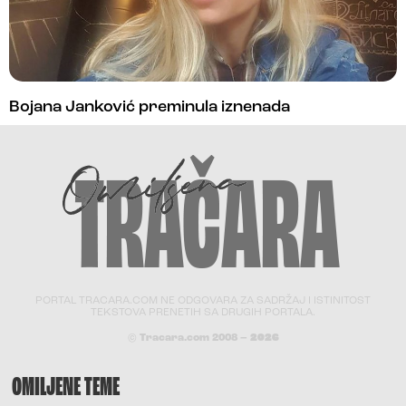
Bojana Janković preminula iznenada
PORTAL TRACARA.COM NE ODGOVARA ZA SADRŽAJ I ISTINITOST
TEKSTOVA PRENETIH SA DRUGIH PORTALA.
© Tracara.com 2008 –
2026
OMILJENE TEME