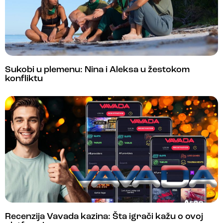
Sukobi u plemenu: Nina i Aleksa u žestokom
konfliktu
Recenzija Vavada kazina: Šta igrači kažu o ovoj